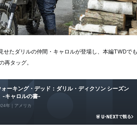
見せたダリルの仲間・キャロルが登場し、本編TWDで
の再タッグ。
ウォーキング・デッド：ダリル・ディクソン シーズン
２ -キャロルの書-
024年｜アメリカ
で観る