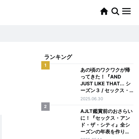
ランキング
1
あの頃のワクワクが帰
ってきた！『AND
JUST LIKE THAT... シ
ーズン３ / セックス・
アンド・ザ・シティ新
2025.06.30
章』を正直レビュー
2
AJLT鑑賞前のおさらい
に！『セックス・アン
ド・ザ・シティ』全シ
ーズンの年表を作りま
した