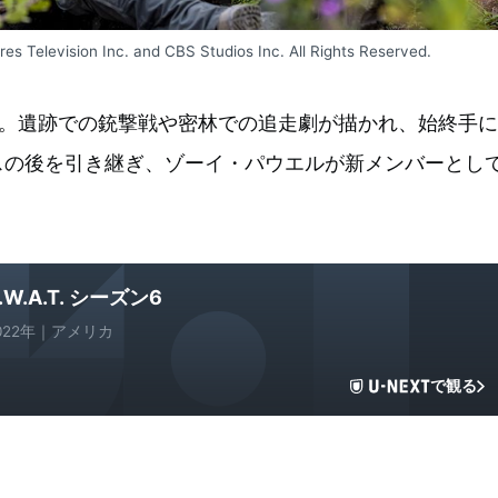
es Television Inc. and CBS Studios Inc. All Rights Reserved.
イ。遺跡での銃撃戦や密林での追走劇が描かれ、始終手に
スの後を引き継ぎ、ゾーイ・パウエルが新メンバーとし
.W.A.T. シーズン6
022年｜アメリカ
で観る