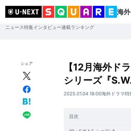
海外
ニュース
特集
インタビュー
連載
ランキング
シェア
【12月海外ド
シリーズ『S.W.
2025.01.04 18:00
海外ドラマ
特
目次