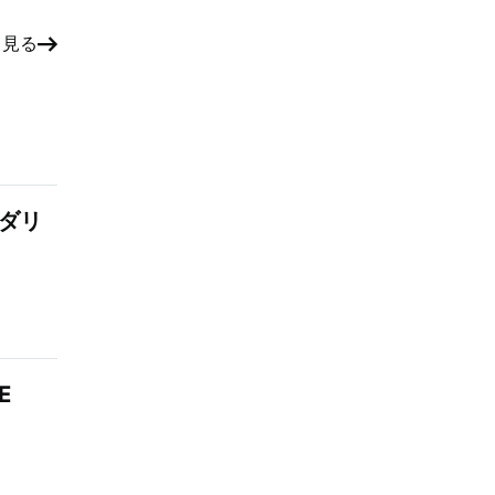
と見る
：ダリ
E