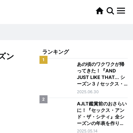
ランキング
ーズン
1
あの頃のワクワクが帰
ってきた！『AND
JUST LIKE THAT... シ
ーズン３ / セックス・
アンド・ザ・シティ新
2025.06.30
章』を正直レビュー
2
AJLT鑑賞前のおさらい
に！『セックス・アン
ド・ザ・シティ』全シ
ーズンの年表を作りま
した
2025.05.14