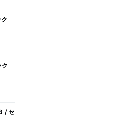
ック
ック
 / セ