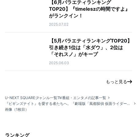
【6月バラエティランキング
TOP20】『timeleszの時間ですよ』
がランクイン！
2025.07.02
【5月バラエティランキングTOP20】
引き続き1位は「水ダウ」、2位は
「それスノ」がキープ
2025.06.03
もっと見る
U-NEXT SQUARE
ジャンル一覧
TV番組・エンタメの記事一覧
『ビギンズナイト』を愛する者たちへ。『劇場版「風都探偵 仮面ライダースカルの肖像」』レビュー
画像（1枚目）
ランキング