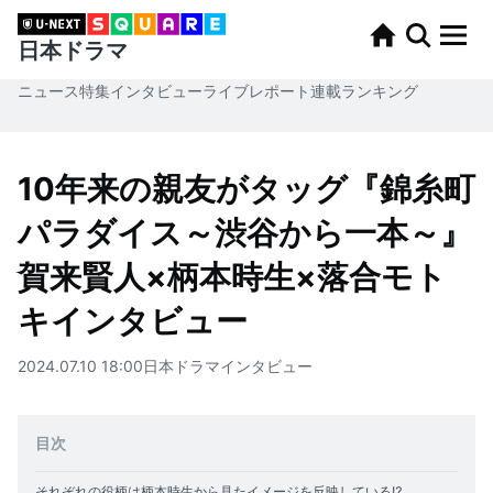
日本ドラマ
ニュース
特集
インタビュー
ライブレポート
連載
ランキング
10年来の親友がタッグ『錦糸町
パラダイス～渋谷から一本～』
賀来賢人×柄本時生×落合モト
キインタビュー
2024.07.10 18:00
日本ドラマ
インタビュー
目次
それぞれの役柄は柄本時生から見たイメージを反映している⁉