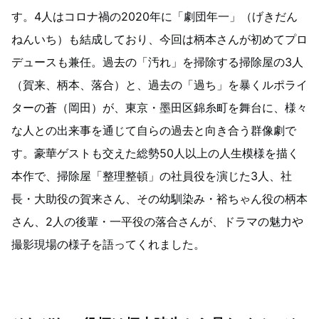
す。4人はコロナ禍の2020年に「劇団年一」（げきだん
ねんいち）も結成しており、今回は柄本さんが初めてプロ
デュースも兼任。過去の「汚れ」を掃除する掃除屋の3人
（賀来、柄本、落合）と、過去の「過ち」を暴くルポライ
ターの蒼（岡田）が、東京・墨田区錦糸町を舞台に、様々
な人との出来事を通じて自らの過去と向き合う群像劇で
す。豪華ゲストも交えた総勢50人以上の人生模様を描く
本作で、掃除屋「整理整頓」の社員役を演じた3人、社
長・大助役の賀来さん、その幼馴染み・裕ちゃん役の柄本
さん、2人の後輩・一平役の落合さんが、ドラマの魅力や
撮影現場の様子を語ってくれました。