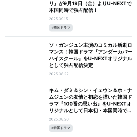
リ』が9月19日（金）よりU-NEXTで
本国同時で独占配信！
2025.09.15
#
韓国ドラマ
ソ・ガンジュン主演のコミカル活劇ロ
マンス！韓国ドラマ『アンダーカバー
ハイスクール』をU-NEXTオリジナル
として独占配信決定
2025.08.22
キム・ダミ＆シン・イェウン＆ホ・ナ
ムジュンの友情と初恋を描いた韓国ド
ラマ『100番の思い出』をU-NEXTオ
リジナルとして日本初・本国同時で独
占見放題配信決定！
2025.08.20
#
韓国ドラマ