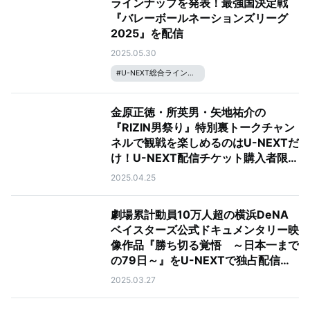
ラインナップを発表！最強国決定戦
『バレーボールネーションズリーグ
2025』を配信
2025.05.30
#
U-NEXT総合ラインナップ
金原正徳・所英男・矢地祐介の
『RIZIN男祭り』特別裏トークチャン
ネルで観戦を楽しめるのはU-NEXTだ
け！U-NEXT配信チケット購入者限定
のプレゼントキャンペーンも実施中
2025.04.25
劇場累計動員10万人超の横浜DeNA
ベイスターズ公式ドキュメンタリー映
像作品『勝ち切る覚悟 ～日本一まで
の79日～』をU-NEXTで独占配信決
定
2025.03.27