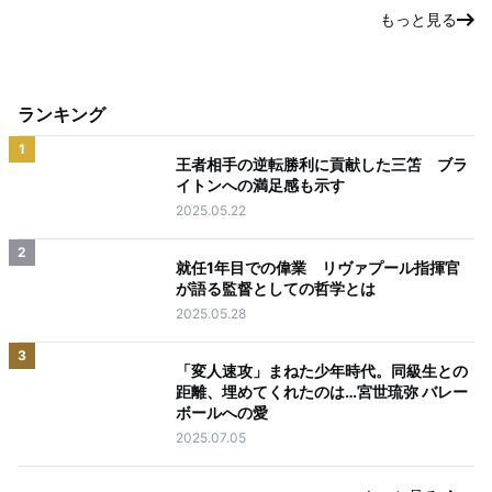
もっと見る
ランキング
1
王者相手の逆転勝利に貢献した三笘 ブラ
イトンへの満足感も示す
2025.05.22
2
就任1年目での偉業 リヴァプール指揮官
が語る監督としての哲学とは
2025.05.28
3
「変人速攻」まねた少年時代。同級生との
距離、埋めてくれたのは…宮世琉弥 バレー
ボールへの愛
2025.07.05