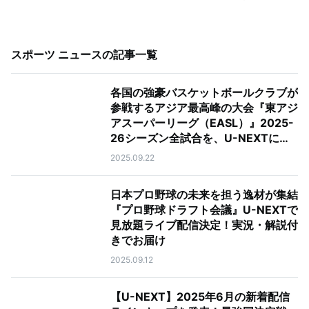
スポーツ ニュース
の記事一覧
各国の強豪バスケットボールクラブが
参戦するアジア最高峰の大会『東アジ
アスーパーリーグ（EASL）』2025-
26シーズン全試合を、U-NEXTにて
見放題で独占ライブ配信！
2025.09.22
日本プロ野球の未来を担う逸材が集結
『プロ野球ドラフト会議』U-NEXTで
見放題ライブ配信決定！実況・解説付
きでお届け
2025.09.12
【U-NEXT】2025年6月の新着配信