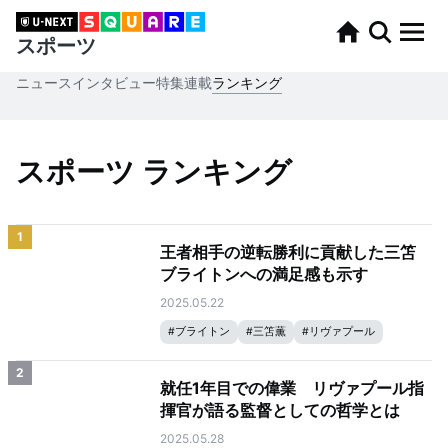
スポーツ
ニュース
インタビュー
特集
連載
ランキング
スポーツ ランキング
1
王者相手の逆転勝利に貢献した三笘
ブライトンへの満足感も示す
2025.05.22
#
ブライトン
#
三笘薫
#
リヴァプール
#
プレミアリーグ
#
トッテナム・ホットスパー
2
就任1年目での偉業 リヴァプール指
揮官が語る監督としての哲学とは
2025.05.28