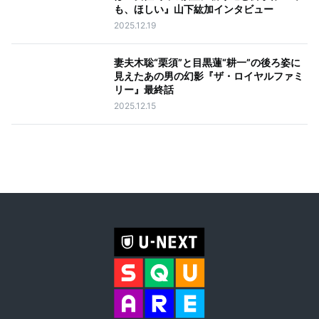
も、ほしい』山下紘加インタビュー
2025.12.19
妻夫木聡“栗須”と目黒蓮“耕一”の後ろ姿に
見えたあの男の幻影『ザ・ロイヤルファミ
リー』最終話
2025.12.15