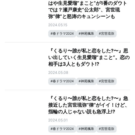
はや生見愛瑠“まこと”が1番のダウト
では？瀬戸康史“公太郎”、宮世琉
弥“律”と怒涛のキュンシーンも
2024.05.15
#
春ドラマ2024
#
神尾楓珠
#
宮世琉弥
#
生見愛瑠
#
瀬戸康史
『くるり〜誰が私と恋をした?〜』思
い出していく生見愛瑠“まこと”。恋の
相手は3人ともダウト⁉️
2024.05.08
#
春ドラマ2024
#
神尾楓珠
#
宮世琉弥
#
生見愛瑠
#
瀬戸康史
『くるり〜誰が私と恋をした?〜』急
接近した宮世琉弥“律”がイイ！けど、
指輪の人じゃない説も急浮上!?
2024.05.01
#
春ドラマ2024
#
神尾楓珠
#
宮世琉弥