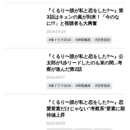
#
生見愛瑠
#
瀬戸康史
『くるり〜誰が私と恋をした?〜』第
3話はキュンの嵐が到来！「今のな
に!?」と視聴者も大興奮
2024.04.24
#
春ドラマ2024
#
神尾楓珠
#
宮世琉弥
#
生見愛瑠
#
瀬戸康史
『くるり〜誰が私と恋をした?〜』公
太郎が1歩リードしたのも束の間…考
察が進んだ第2話
2024.04.17
#
春ドラマ2024
#
神尾楓珠
#
宮世琉弥
#
生見愛瑠
#
瀬戸康史
『くるり〜誰が私と恋をした?〜』恋
愛要素だけじゃない“考察系”要素に期
待値上昇
2024.04.10