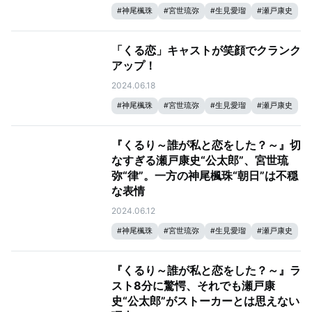
#
神尾楓珠
#
宮世琉弥
#
生見愛瑠
#
瀬戸康史
「くる恋」キャストが笑顔でクランク
アップ！
2024.06.18
#
神尾楓珠
#
宮世琉弥
#
生見愛瑠
#
瀬戸康史
『くるり～誰が私と恋をした？～』切
なすぎる瀬戸康史“公太郎”、宮世琉
弥“律”。一方の神尾楓珠“朝日”は不穏
な表情
2024.06.12
#
神尾楓珠
#
宮世琉弥
#
生見愛瑠
#
瀬戸康史
『くるり～誰が私と恋をした？～』ラ
スト8分に驚愕、それでも瀬戸康
史“公太郎”がストーカーとは思えない