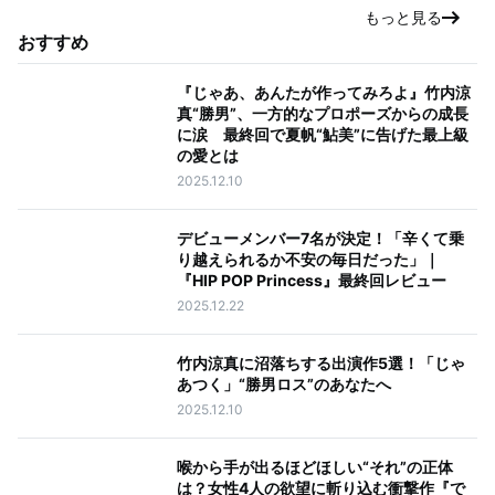
もっと見る
おすすめ
『じゃあ、あんたが作ってみろよ』竹内涼
真“勝男”、一方的なプロポーズからの成長
に涙 最終回で夏帆“鮎美”に告げた最上級
の愛とは
2025.12.10
デビューメンバー7名が決定！「辛くて乗
り越えられるか不安の毎日だった」｜
『HIP POP Princess』最終回レビュー
2025.12.22
竹内涼真に沼落ちする出演作5選！「じゃ
あつく」“勝男ロス”のあなたへ
2025.12.10
喉から手が出るほどほしい“それ”の正体
は？女性4人の欲望に斬り込む衝撃作『で