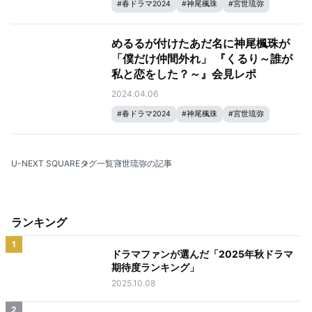
#
春ドラマ2024
#
神尾楓珠
#
宮世琉弥
#
生見愛瑠
#
瀬戸康史
めるるが付けたあだ名に神尾楓珠が
「僕だけ仲間外れ」 『くるり～誰が
私と恋をした？～』会見レポ
2024.04.06
#
春ドラマ2024
#
神尾楓珠
#
宮世琉弥
#
生見愛瑠
#
瀬戸康史
U-NEXT SQUARE
タグ一覧
宮世琉弥の記事
ランキング
1
ドラマファンが選んだ「2025年秋ドラマ
期待度ランキング」
2025.10.08
2