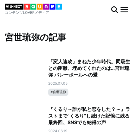
コンテンツLOVERメディア
宮世琉弥の記事
「変人速攻」まねた少年時代。同級生
との距離、埋めてくれたのは…宮世琉
弥 バレーボールへの愛
2025.07.05
#
宮世琉弥
『くるり～誰が私と恋をした？～』ラ
ストまで“くるり”し続けた記憶に残る
最終回、SNSでも納得の声
2024.06.19