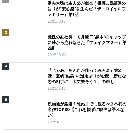
妻夫木聡は主人公が似合う俳優…目黒蓮の
語りが“安心感”を生んだ『ザ・ロイヤルフ
ァミリー』第1話
2025.10.13
3
魔性の副社長・向井康二“黒木”のギャップ
に膝から崩れ落ちた『フェイクマミー』第
2話
2025.10.20
4
『じゃあ、あんたが作ってみろよ』第2
話、夏帆“鮎美”の迷走ぶりが心配 新たな
恋の相手に「大丈夫そう？」の声も
2025.10.15
5
映画通が厳選！死ぬまでに観るべき不朽の
名作TOP30【これを観ずに映画は語れな
い】
2025.08.01