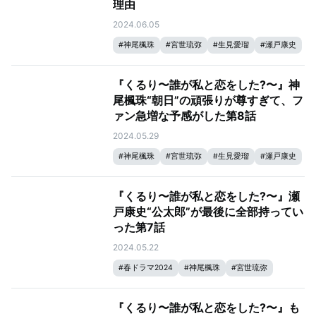
理由
2024.06.05
#
神尾楓珠
#
宮世琉弥
#
生見愛瑠
#
瀬戸康史
『くるり〜誰が私と恋をした?〜』神
尾楓珠“朝日”の頑張りが尊すぎて、フ
ァン急増な予感がした第8話
2024.05.29
#
神尾楓珠
#
宮世琉弥
#
生見愛瑠
#
瀬戸康史
『くるり〜誰が私と恋をした?〜』瀬
戸康史“公太郎”が最後に全部持ってい
った第7話
2024.05.22
#
春ドラマ2024
#
神尾楓珠
#
宮世琉弥
#
生見愛瑠
#
瀬戸康史
『くるり〜誰が私と恋をした?〜』も