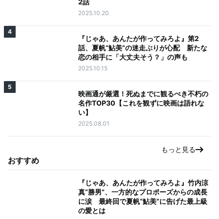
2話
2025.10.20
4
『じゃあ、あんたが作ってみろよ』第2
話、夏帆“鮎美”の迷走ぶりが心配 新たな
恋の相手に「大丈夫そう？」の声も
2025.10.15
5
映画通が厳選！死ぬまでに観るべき不朽の
名作TOP30【これを観ずに映画は語れな
い】
2025.08.01
もっと見る
おすすめ
『じゃあ、あんたが作ってみろよ』竹内涼
真“勝男”、一方的なプロポーズからの成長
に涙 最終回で夏帆“鮎美”に告げた最上級
の愛とは