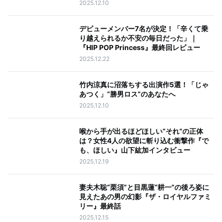
2025.12.10
デビューメンバー7名が決定！「辛くて乗
り越えられるか不安の毎日だった」｜
『HIP POP Princess』最終回レビュー
2025.12.22
竹内涼真に沼落ちする出演作5選！「じゃ
あつく」“勝男ロス”のあなたへ
2025.12.10
喉から手が出るほどほしい“それ”の正体
は？女性4人の欲望に斬り込む衝撃作『で
も、ほしい』山下紘加インタビュー
2025.12.19
妻夫木聡“栗須”と目黒蓮“耕一”の後ろ姿に
見えたあの男の幻影『ザ・ロイヤルファミ
リー』最終話
2025.12.15