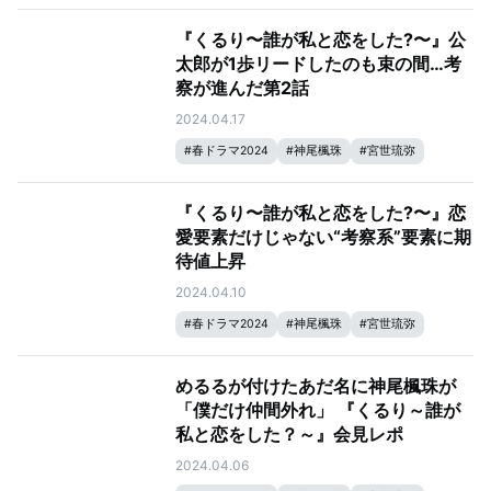
#
生見愛瑠
#
瀬戸康史
『くるり〜誰が私と恋をした?〜』公
太郎が1歩リードしたのも束の間…考
察が進んだ第2話
2024.04.17
#
春ドラマ2024
#
神尾楓珠
#
宮世琉弥
#
生見愛瑠
#
瀬戸康史
『くるり〜誰が私と恋をした?〜』恋
愛要素だけじゃない“考察系”要素に期
待値上昇
2024.04.10
#
春ドラマ2024
#
神尾楓珠
#
宮世琉弥
#
生見愛瑠
#
瀬戸康史
めるるが付けたあだ名に神尾楓珠が
「僕だけ仲間外れ」 『くるり～誰が
私と恋をした？～』会見レポ
2024.04.06