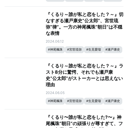
『くるり～誰が私と恋をした？～』切
なすぎる瀬戸康史“公太郎”、宮世琉
弥“律”。一方の神尾楓珠“朝日”は不穏
な表情
2024.06.12
#
神尾楓珠
#
宮世琉弥
#
生見愛瑠
#
瀬戸康史
『くるり～誰が私と恋をした？～』ラ
スト8分に驚愕、それでも瀬戸康
史“公太郎”がストーカーとは思えない
理由
2024.06.05
#
神尾楓珠
#
宮世琉弥
#
生見愛瑠
#
瀬戸康史
『くるり〜誰が私と恋をした?〜』神
尾楓珠“朝日”の頑張りが尊すぎて、フ