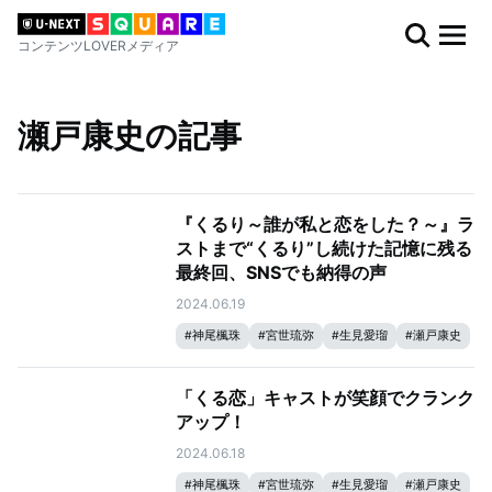
コンテンツLOVERメディア
瀬戸康史の記事
『くるり～誰が私と恋をした？～』ラ
ストまで“くるり”し続けた記憶に残る
最終回、SNSでも納得の声
2024.06.19
#
神尾楓珠
#
宮世琉弥
#
生見愛瑠
#
瀬戸康史
「くる恋」キャストが笑顔でクランク
アップ！
2024.06.18
#
神尾楓珠
#
宮世琉弥
#
生見愛瑠
#
瀬戸康史