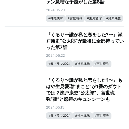
ァン急増な予感がした第8話
2024.05.29
#
神尾楓珠
#
宮世琉弥
#
生見愛瑠
#
瀬戸康史
『くるり〜誰が私と恋をした?〜』瀬
戸康史“公太郎”が最後に全部持ってい
った第7話
2024.05.22
#
春ドラマ2024
#
神尾楓珠
#
宮世琉弥
#
生見愛瑠
#
瀬戸康史
『くるり〜誰が私と恋をした?〜』も
はや生見愛瑠“まこと”が1番のダウト
では？瀬戸康史“公太郎”、宮世琉
弥“律”と怒涛のキュンシーンも
2024.05.15
#
春ドラマ2024
#
神尾楓珠
#
宮世琉弥
#
生見愛瑠
#
瀬戸康史