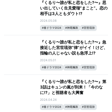
『くるり〜誰が私と恋をした?〜』思
い出していく生見愛瑠“まこと”。恋の
相手は3人ともダウト⁉️
2024.05.08
#
春ドラマ2024
#
神尾楓珠
#
宮世琉弥
#
生見愛瑠
#
瀬戸康史
『くるり〜誰が私と恋をした?〜』急
接近した宮世琉弥“律”がイイ！けど、
指輪の人じゃない説も急浮上!?
2024.05.01
#
春ドラマ2024
#
神尾楓珠
#
宮世琉弥
#
生見愛瑠
#
瀬戸康史
『くるり〜誰が私と恋をした?〜』第
3話はキュンの嵐が到来！「今のな
に!?」と視聴者も大興奮
2024.04.24
#
春ドラマ2024
#
神尾楓珠
#
宮世琉弥