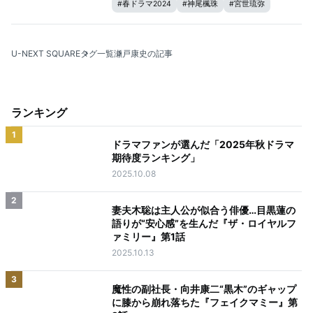
#
春ドラマ2024
#
神尾楓珠
#
宮世琉弥
#
生見愛瑠
#
瀬戸康史
U-NEXT SQUARE
タグ一覧
瀬戸康史の記事
ランキング
1
ドラマファンが選んだ「2025年秋ドラマ
期待度ランキング」
2025.10.08
2
妻夫木聡は主人公が似合う俳優…目黒蓮の
語りが“安心感”を生んだ『ザ・ロイヤルフ
ァミリー』第1話
2025.10.13
3
魔性の副社長・向井康二“黒木”のギャップ
に膝から崩れ落ちた『フェイクマミー』第