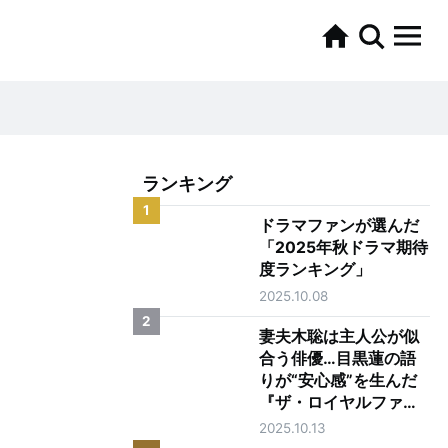
ランキング
1
ドラマファンが選んだ
「2025年秋ドラマ期待
度ランキング」
2025.10.08
2
妻夫木聡は主人公が似
合う俳優…目黒蓮の語
りが“安心感”を生んだ
『ザ・ロイヤルファミ
リー』第1話
2025.10.13