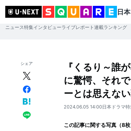
日本
ニュース
特集
インタビュー
ライブレポート
連載
ランキング
シェア
『くるり～誰が
に驚愕、それで
ーとは思えない
2024.06.05 14:00
日本ドラマ
特
この記事に関する写真（
8
枚