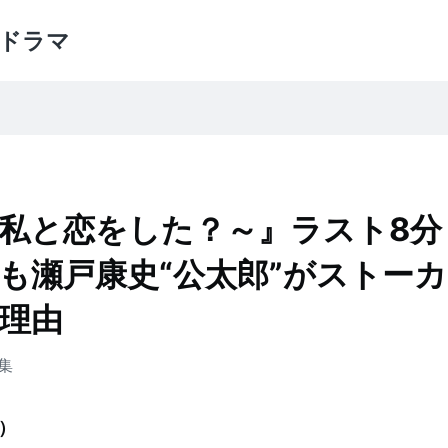
ドラマ
私と恋をした？～』ラスト8分
も瀬戸康史“公太郎”がストーカ
理由
集
）