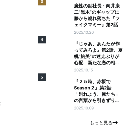
3
魔性の副社長・向井康
二“黒木”のギャップに
膝から崩れ落ちた『フ
ェイクマミー』第2話
2025.10.20
4
『じゃあ、あんたが作
ってみろよ』第2話、夏
帆“鮎美”の迷走ぶりが
心配 新たな恋の相手
に「大丈夫そう？」の
2025.10.15
声も
5
『２５時、赤坂で
Season２』第2話
「別れよう、俺たち」
の言葉から引きずり出
よ
される駒木根葵汰"羽
2025.10.09
山"と新原泰佑"白崎"の
愛
もっと見る