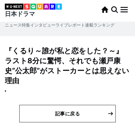
日本ドラマ
ニュース
特集
インタビュー
ライブレポート
連載
ランキング
『くるり～誰が私と恋をした？～』
ラスト8分に驚愕、それでも瀬戸康
史“公太郎”がストーカーとは思えない
理由
記事に戻る