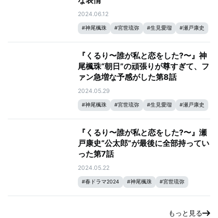
な表情
2024.06.12
#
神尾楓珠
#
宮世琉弥
#
生見愛瑠
#
瀬戸康史
『くるり〜誰が私と恋をした?〜』神
尾楓珠“朝日”の頑張りが尊すぎて、フ
ァン急増な予感がした第8話
2024.05.29
#
神尾楓珠
#
宮世琉弥
#
生見愛瑠
#
瀬戸康史
『くるり〜誰が私と恋をした?〜』瀬
戸康史“公太郎”が最後に全部持ってい
った第7話
2024.05.22
#
春ドラマ2024
#
神尾楓珠
#
宮世琉弥
#
生見愛瑠
#
瀬戸康史
もっと見る