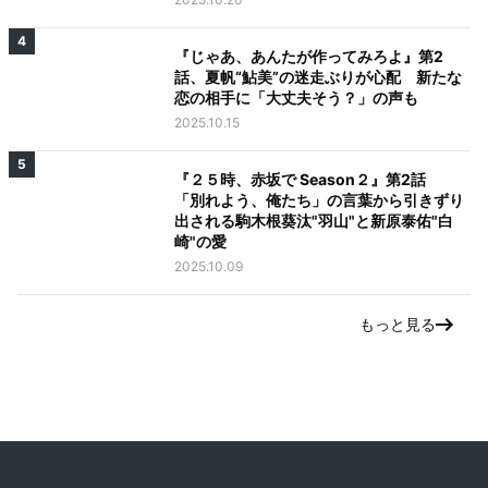
4
『じゃあ、あんたが作ってみろよ』第2
話、夏帆“鮎美”の迷走ぶりが心配 新たな
恋の相手に「大丈夫そう？」の声も
2025.10.15
5
『２５時、赤坂で Season２』第2話
「別れよう、俺たち」の言葉から引きずり
出される駒木根葵汰"羽山"と新原泰佑"白
崎"の愛
2025.10.09
もっと見る