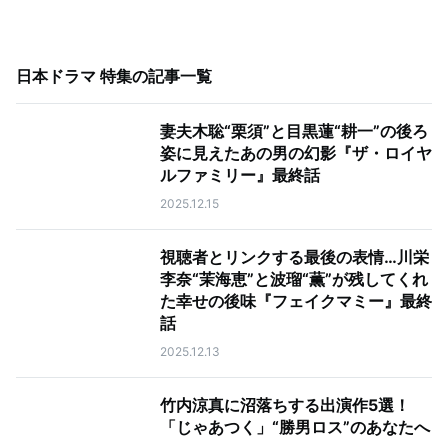
日本ドラマ 特集
の記事一覧
妻夫木聡“栗須”と目黒蓮“耕一”の後ろ
姿に見えたあの男の幻影『ザ・ロイヤ
ルファミリー』最終話
2025.12.15
視聴者とリンクする最後の表情…川栄
李奈“茉海恵”と波瑠“薫”が残してくれ
た幸せの後味『フェイクマミー』最終
話
2025.12.13
竹内涼真に沼落ちする出演作5選！
「じゃあつく」“勝男ロス”のあなたへ