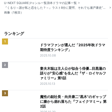
U-NEXT SQUARE
ジャンル一覧
日本ドラマの記事一覧
『くるり～誰が私と恋をした？～』ラスト8分に驚愕、それでも瀬戸康史“公太郎”がストーカーとは思えない理由
画像（1枚目）
ランキング
1
ドラマファンが選んだ「2025年秋ドラマ
期待度ランキング」
2025.10.08
2
妻夫木聡は主人公が似合う俳優…目黒蓮の
語りが“安心感”を生んだ『ザ・ロイヤルフ
ァミリー』第1話
2025.10.13
3
魔性の副社長・向井康二“黒木”のギャップ
に膝から崩れ落ちた『フェイクマミー』第
2話
2025.10.20