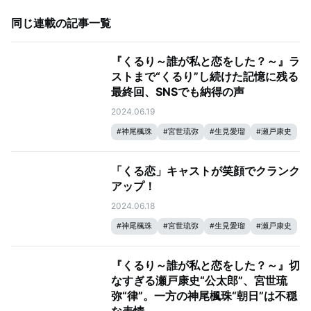
同じ連載の記事一覧
『くるり～誰が私と恋をした？～』ラ
ストまで“くるり”し続けた記憶に残る
最終回、SNSでも納得の声
2024.06.19
#
神尾楓珠
#
宮世琉弥
#
生見愛瑠
#
瀬戸康史
「くる恋」キャストが笑顔でクランク
アップ！
2024.06.18
#
神尾楓珠
#
宮世琉弥
#
生見愛瑠
#
瀬戸康史
『くるり～誰が私と恋をした？～』切
なすぎる瀬戸康史“公太郎”、宮世琉
弥“律”。一方の神尾楓珠“朝日”は不穏