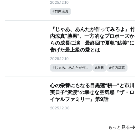
2025.12.10
#
竹内涼真
『じゃあ、あんたが作ってみろよ』竹
内涼真“勝男”、一方的なプロポーズか
らの成長に涙 最終回で夏帆“鮎美”に
告げた最上級の愛とは
2025.12.10
#
じゃあ、あんたが作ってみろよ
#
夏帆
#
竹内涼真
心の栄養にもなる目黒蓮“耕一”と市川
実日子“沢渡”の幸せな空気感『ザ・ロ
イヤルファミリー』第9話
2025.12.08
もっと見る