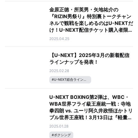
金原正徳・所英男・矢地祐介の
『RIZIN男祭り』特別裏トークチャン
ネルで観戦を楽しめるのはU-NEXTだ
け！U-NEXT配信チケット購入者限定
のプレゼントキャンペーンも実施中
2025.04.25
【U-NEXT】2025年3月の新着配信
ラインナップを発表！
2025.02.28
#
U-NEXT総合ラインナップ
U-NEXT BOXING第2弾は、WBC・
WBA世界フライ級王座統一戦：寺地
拳四朗 vs. ユーリ阿久井政悟ほかトリ
プル世界王座戦！3月13日は『軽量
級、究極の1日』に！──記者会見レポ
2025.01.28
ート
#
ボクシング