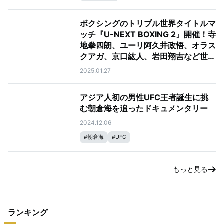
ボクシングのトリプル世界タイトルマ
ッチ『U-NEXT BOXING 2』開催！寺
地拳四朗、ユーリ阿久井政悟、オラス
クアガ、京口紘人、岩田翔吉など世界
王者らが続々参戦！U-NEXTで独占ラ
2025.01.27
イブ配信決定！
アジア人初の男性UFC王者誕生に挑
む朝倉海を追ったドキュメンタリー
2024.12.06
#
朝倉海
#
UFC
もっと見る
ランキング