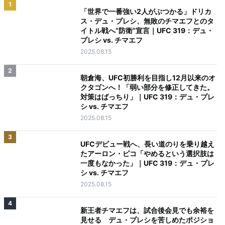
1
「世界で一番強い2人がぶつかる」ドリカ
ス・デュ・プレシ、無敗のチマエフとのタ
イトル戦へ“防衛”宣言｜UFC 319：デュ・
プレシ vs. チマエフ
2025.08.15
2
朝倉海、UFC初勝利を目指し12月以来のオ
クタゴンへ！「弱い部分を修正してきた。
対策はばっちり」｜UFC 319：デュ・プレ
シ vs. チマエフ
2025.08.15
3
UFCデビュー戦へ、長い道のりを乗り越え
たアーロン・ピコ「やめるという選択肢は
一度もなかった」｜UFC 319：デュ・プレ
シ vs. チマエフ
2025.08.15
4
新王者チマエフは、試合後会見でも余裕を
見せる デュ・プレシを苦しめたポジショ