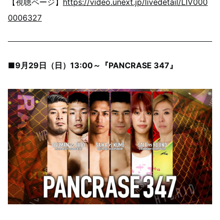
【視聴ページ】
https://video.unext.jp/livedetail/LIV000
0006327
■9月29日（日）13:00～『PANCRASE 347』