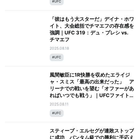
#
UFC
「彼はもう大スターだ」デイナ・ホワ
イト、大会総括でチマエフの存在感を
強調｜UFC 319：デュ・プレシ vs.
チマエフ
2025.08.18
#
UFC
風間敏臣に1R快勝を収めたエライジ
ャ・スミス「最高の出来だった」 ア
リーナでの戦いを望む「オファーがあ
ればいつでも戦う」｜UFCファイト
ナイト・ラスベガス109：ドリッゼ
2025.08.11
vs. ヘルナンデス
#
UFC
スティーブ・エルセグが連敗ストップ
に成功 バンタム級での勝利に手応え