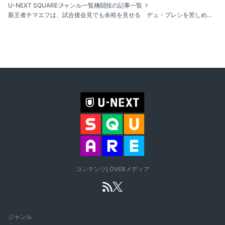
U-NEXT SQUARE
ジャンル一覧
格闘技の記事一覧
新王者チマエフは、試合後会見でも余裕を見せる デュ・プレシを苦しめたポジションは「お遊びみたいなもの」｜UFC 319：デュ・プレシ vs. チマエフ
コンテンツLOVERメディア
ジャンル