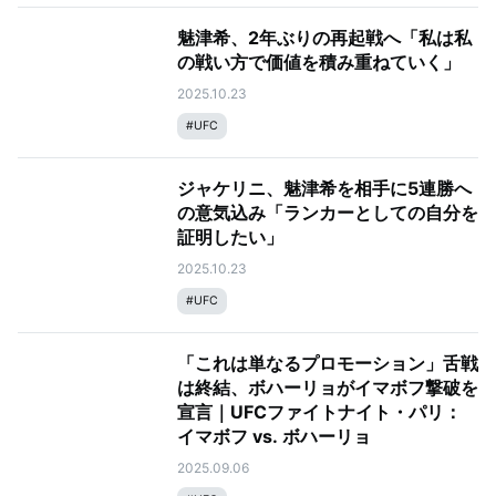
魅津希、2年ぶりの再起戦へ「私は私
の戦い方で価値を積み重ねていく」
2025.10.23
#
UFC
ジャケリニ、魅津希を相手に5連勝へ
の意気込み「ランカーとしての自分を
証明したい」
2025.10.23
#
UFC
「これは単なるプロモーション」舌戦
は終結、ボハーリョがイマボフ撃破を
宣言｜UFCファイトナイト・パリ：
イマボフ vs. ボハーリョ
2025.09.06