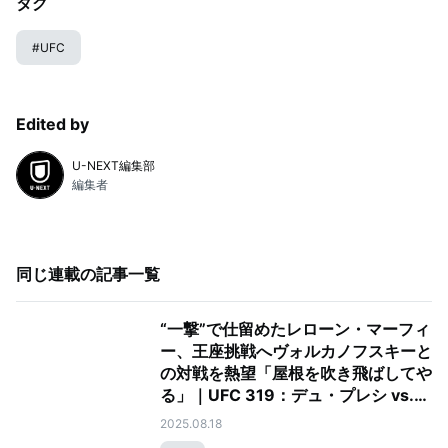
タグ
#
UFC
Edited by
U-NEXT編集部
編集者
同じ連載の記事一覧
“一撃”で仕留めたレローン・マーフィ
ー、王座挑戦へヴォルカノフスキーと
の対戦を熱望「屋根を吹き飛ばしてや
る」｜UFC 319：デュ・プレシ vs.
チマエフ
2025.08.18