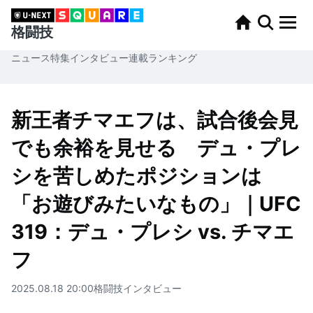
格闘技
ニュース
特集
インタビュー
連載
ランキング
新王者チマエフは、試合後会見
でも余裕を見せる デュ・プレ
シを苦しめたポジションは
「お遊びみたいなもの」｜UFC
319：デュ・プレシ vs. チマエ
フ
2025.08.18 20:00
格闘技
インタビュー