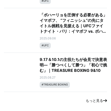
#
UFC
「ボハーリョを圧倒する必要がある」
イマボフ、 “フィニッシュ”の先にタ
イトル挑戦を見据える｜UFCファイ
トナイト・パリ：イマボフ vs. ボハー
リョ
2025.09.06
#
UFC
9.17＆10.1の主役たちが会見で決意表
明—「勝つべくして勝つ」「初心で挑
む」｜TREASURE BOXING 9&10
2025.08.27
#
TREASURE BOXING
もっと見る