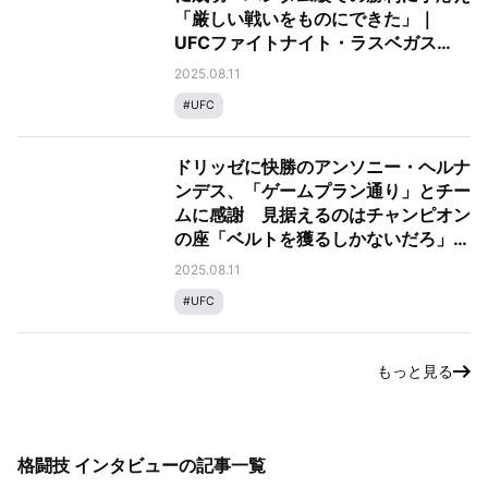
「厳しい戦いをものにできた」｜
UFCファイトナイト・ラスベガス
109：ドリッゼ vs. ヘルナンデス
2025.08.11
#
UFC
ドリッゼに快勝のアンソニー・ヘルナ
ンデス、「ゲームプラン通り」とチー
ムに感謝 見据えるのはチャンピオン
の座「ベルトを獲るしかないだろ」｜
UFCファイトナイト・ラスベガス
2025.08.11
109：ドリッゼ vs. ヘルナンデス
#
UFC
もっと見る
格闘技 インタビュー
の記事一覧