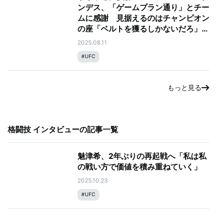
ンデス、「ゲームプラン通り」とチー
ムに感謝 見据えるのはチャンピオン
の座「ベルトを獲るしかないだろ」｜
UFCファイトナイト・ラスベガス
2025.08.11
109：ドリッゼ vs. ヘルナンデス
#
UFC
もっと見る
格闘技 インタビュー
の記事一覧
魅津希、2年ぶりの再起戦へ「私は私
の戦い方で価値を積み重ねていく」
2025.10.23
#
UFC