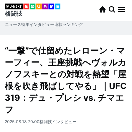
格闘技
ニュース
特集
インタビュー
連載
ランキング
“一撃”で仕留めたレローン・マ
ーフィー、王座挑戦へヴォルカ
ノフスキーとの対戦を熱望「屋
根を吹き飛ばしてやる」｜UFC
319：デュ・プレシ vs. チマエ
フ
2025.08.18 20:00
格闘技
インタビュー