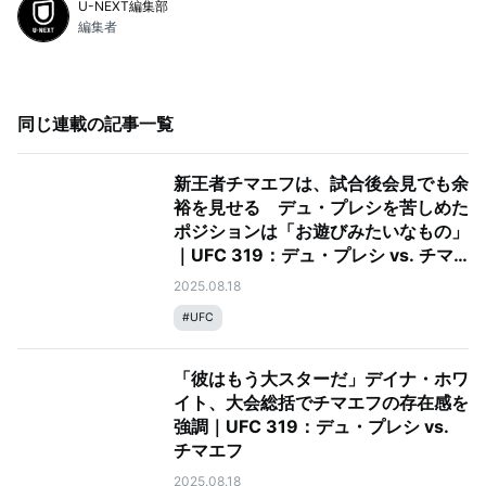
U-NEXT編集部
編集者
同じ連載の記事一覧
新王者チマエフは、試合後会見でも余
裕を見せる デュ・プレシを苦しめた
ポジションは「お遊びみたいなもの」
｜UFC 319：デュ・プレシ vs. チマ
エフ
2025.08.18
#
UFC
「彼はもう大スターだ」デイナ・ホワ
イト、大会総括でチマエフの存在感を
強調｜UFC 319：デュ・プレシ vs.
チマエフ
2025.08.18