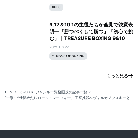
#
UFC
9.17＆10.1の主役たちが会見で決意表
明—「勝つべくして勝つ」「初心で挑
む」｜TREASURE BOXING 9&10
2025.08.27
#
TREASURE BOXING
もっと見る
U-NEXT SQUARE
ジャンル一覧
格闘技の記事一覧
“一撃”で仕留めたレローン・マーフィー、王座挑戦へヴォルカノフスキーとの対戦を熱望「屋根を吹き飛ばしてやる」｜UFC 319：デュ・プレシ vs. チマエフ