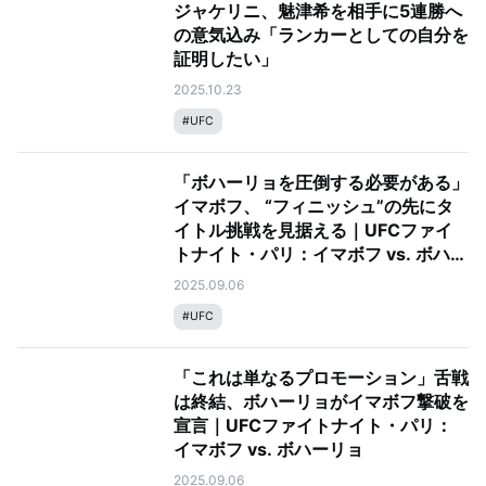
ジャケリニ、魅津希を相手に5連勝へ
の意気込み「ランカーとしての自分を
証明したい」
2025.10.23
#
UFC
「ボハーリョを圧倒する必要がある」
イマボフ、 “フィニッシュ”の先にタ
イトル挑戦を見据える｜UFCファイ
トナイト・パリ：イマボフ vs. ボハー
リョ
2025.09.06
#
UFC
「これは単なるプロモーション」舌戦
は終結、ボハーリョがイマボフ撃破を
宣言｜UFCファイトナイト・パリ：
イマボフ vs. ボハーリョ
2025.09.06