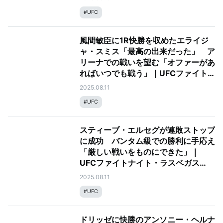
#
UFC
風間敏臣に1R快勝を収めたエライジ
ャ・スミス「最高の出来だった」 ア
リーナでの戦いを望む「オファーがあ
ればいつでも戦う」｜UFCファイト
ナイト・ラスベガス109：ドリッゼ
2025.08.11
vs. ヘルナンデス
#
UFC
スティーブ・エルセグが連敗ストップ
に成功 バンタム級での勝利に手応え
「厳しい戦いをものにできた」｜
UFCファイトナイト・ラスベガス
109：ドリッゼ vs. ヘルナンデス
2025.08.11
#
UFC
ドリッゼに快勝のアンソニー・ヘルナ