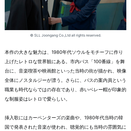
© SLL Joongang Co.,Ltd all rights reserved.
本作の大きな魅力は、1980年代ソウルをモチーフに作り
上げたレトロな世界観にある。市内バス「100番線」を舞
台に、音楽喫茶や映画館といった当時の街が描かれ、映像
全体にノスタルジーが漂う。さらに、バスの案内員という
職業も時代ならではの存在であり、赤いベレー帽が印象的
な制服姿はレトロで愛らしい。
挿入歌にはカーペンターズの楽曲や、1980年代当時の韓
国で発表された音楽が使われ、聴覚的にも当時の雰囲気に