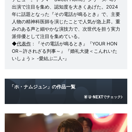
出演で注目を集め、認知度を大きくあげた。2024
年に話題となった『その電話が鳴るとき』で、主要
人物の精神科医師を演じたことで人気が急上昇。重
みのある声と細やかな演技力で、次世代を担う実力
派俳優として注目を集めている。
◆
代表作
：『その電話が鳴るとき』『YOUR HON
OR～許されざる判事～』『婚礼大捷＜こんれいた
いしょう＞ -愛結ぶ二人-』
「ホ・ナムジュン」の作品一覧
でチェック