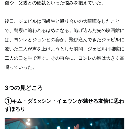
傷や、父親との確執といった悩みを抱えていた。
後日、ジェピルは同級生と殴り合いの大喧嘩をしたこと
で、警察に追われるはめになる。逃げ込んだ先の映画館に
は、ヨンレとジョンヒの姿が。飛び込んできたジェピルに
驚いた二人が声を上げようとした瞬間、ジェピルは咄嗟に
二人の口を手で塞ぐ。その再会に、ヨンレの胸は大きく高
鳴っていった。
3つの見どころ
①キム・ダミ×シン・イェウンが魅せる友情に思わ
ずほろり