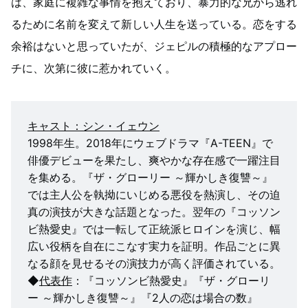
は、家庭に複雑な事情を抱えており、暴力的な兄から逃れ
るために名前を変えて新しい人生を送っている。恋をする
余裕はないと思っていたが、ジェピルの積極的なアプロー
チに、次第に彼に惹かれていく。
キャスト：シン・イェウン
1998年生。2018年にウェブドラマ『A-TEEN』で
俳優デビューを果たし、爽やかな存在感で一躍注目
を集める。『ザ・グローリー ～輝かしき復讐～』
では主人公を執拗にいじめる悪役を熱演し、その迫
真の演技が大きな話題となった。翌年の『コッソン
ビ熱愛史』では一転して正統派ヒロインを演じ、幅
広い役柄を自在にこなす実力を証明。作品ごとに異
なる顔を見せるその演技力が高く評価されている。
◆
代表作
：『コッソンビ熱愛史』『ザ・グローリ
ー ～輝かしき復讐～』『2人の恋は場合の数』