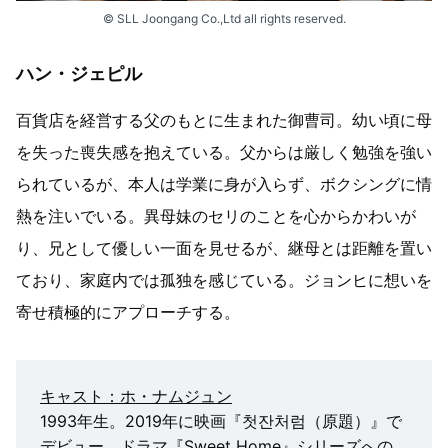
© SLL Joongang Co.,Ltd all rights reserved.
ハン・ジェピル
百貨店を経営する父のもとに生まれた御曹司。幼い頃に母
を失った喪失感を抱えている。父からは厳しく勉強を強い
られているが、本人は学業に身が入らず、ボクシングに情
熱を注いでいる。異母妹のセリのことを心からかわいが
り、兄として優しい一面を見せるが、継母とは距離を置い
ており、家庭内では孤独を感じている。ジョンヒに想いを
寄せ積極的にアプローチする。
キャスト：ホ・ナムジュン
1993年生。2019年に映画『첫잔처럼（原題）』で
デビュー。ドラマ『Sweet Home』シリーズへの