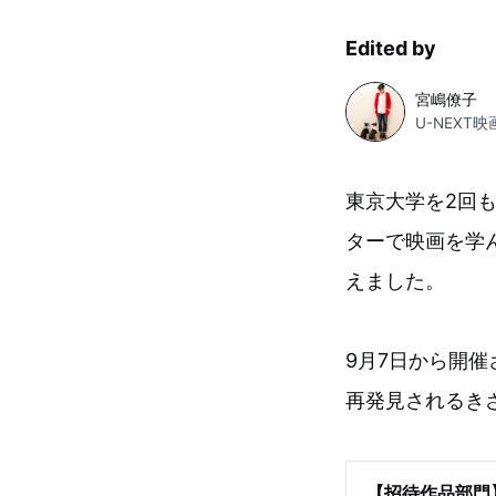
Edited by
宮嶋僚子
U-NEXT
東京大学を2回
ターで映画を学ん
えました。
9月7日から開
再発見されるき
【招待作品部門