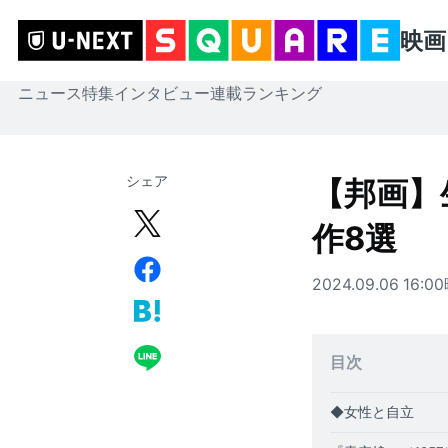
映画
ニュース
特集
インタビュー
連載
ランキング
シェア
【邦画】
作8選
2024.09.06 16:00
目次
◆女性と自立