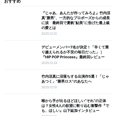
おすすめ
『じゃあ、あんたが作ってみろよ』竹内涼
真“勝男”、一方的なプロポーズからの成長
に涙 最終回で夏帆“鮎美”に告げた最上級
の愛とは
2025.12.10
デビューメンバー7名が決定！「辛くて乗
り越えられるか不安の毎日だった」｜
『HIP POP Princess』最終回レビュー
2025.12.22
竹内涼真に沼落ちする出演作5選！「じゃ
あつく」“勝男ロス”のあなたへ
2025.12.10
喉から手が出るほどほしい“それ”の正体
は？女性4人の欲望に斬り込む衝撃作『で
も、ほしい』山下紘加インタビュー