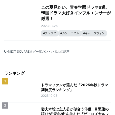
この夏見たい、青春学園ドラマ6選。
韓国ドラマ大好きインフルエンサーが
厳選！
2023.07.26
#
チャウヌ
#
カン・ハヌル
#
キム・ジウォン
#
韓国ドラマ
#
ムン・ガヨン
U-NEXT SQUARE
タグ一覧
カン・ハヌルの記事
ランキング
1
ドラマファンが選んだ「2025年秋ドラマ
期待度ランキング」
2025.10.08
2
妻夫木聡は主人公が似合う俳優…目黒蓮の
語りが“安心感”を生んだ『ザ・ロイヤルフ