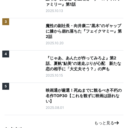
ァミリー』第1話
2025.10.13
3
魔性の副社長・向井康二“黒木”のギャップ
に膝から崩れ落ちた『フェイクマミー』第
2話
2025.10.20
4
『じゃあ、あんたが作ってみろよ』第2
話、夏帆“鮎美”の迷走ぶりが心配 新たな
恋の相手に「大丈夫そう？」の声も
2025.10.15
5
映画通が厳選！死ぬまでに観るべき不朽の
名作TOP30【これを観ずに映画は語れな
い】
2025.08.01
もっと見る