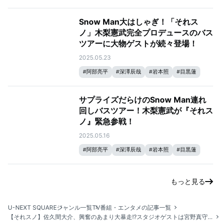
#
宮舘涼太
#
向井康二
#
なにわ男子
#
大橋和也
#
ラウール
#
佐久間大介
Snow Man大はしゃぎ！「それス
#
Snow Man
#
それスノ
ノ」⽊梨憲武完全プロデュースのバス
#
それSnow Manにやらせて下さい
#
渡辺翔太
ツアーに⼤物ゲストが続々登場！
2025.05.23
#
阿部亮平
#
深澤辰哉
#
岩本照
#
目黒蓮
#
宮舘涼太
#
向井康二
#
ラウール
#
佐久間大介
#
Snow Man
#
それスノ
サプライズだらけのSnow Man連れ
#
それSnow Manにやらせて下さい
#
渡辺翔太
回しバスツアー！木梨憲武が『それス
ノ』緊急参戦！
2025.05.16
#
阿部亮平
#
深澤辰哉
#
岩本照
#
目黒蓮
#
宮舘涼太
#
向井康二
#
ラウール
#
佐久間大介
#
Snow Man
#
それスノ
もっと見る
#
それSnow Manにやらせて下さい
#
渡辺翔太
U-NEXT SQUARE
ジャンル一覧
TV番組・エンタメの記事一覧
【それスノ】佐久間大介、興奮のあまり大暴走!?スタジオゲストは宮野真守！目黒蓮は背水の陣で魚の王様“大鯛”釣りに挑む！