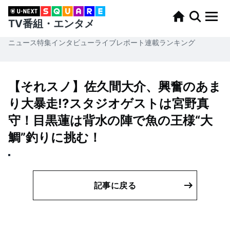
TV番組・エンタメ
ニュース
特集
インタビュー
ライブレポート
連載
ランキング
【それスノ】佐久間大介、興奮のあま
り大暴走!?スタジオゲストは宮野真
守！目黒蓮は背水の陣で魚の王様“大
鯛”釣りに挑む！
記事に戻る