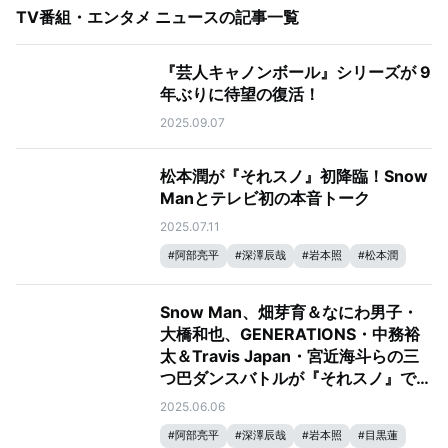
TV番組・エンタメ ニュース
の記事一覧
『芸人キャノンボール』シリーズが 9
年ぶりに待望の復活！
2025.09.07
松本潤が『それスノ』初降臨！Snow
Manとテレビ初の本音トーク
2025.07.11
#
阿部亮平
#
深澤辰哉
#
岩本照
#
松本潤
#
目黒蓮
#
宮舘涼太
#
向井康二
#
ラウール
#
佐久間大介
#
Snow Man
#
それスノ
Snow Man、畑芽育＆なにわ男子・
#
それSnow Manにやらせて下さい
#
渡辺翔太
大橋和也、GENERATIONS・中務裕
太＆Travis Japan・宮近海斗らの三
つ巴ダンスバトルが『それスノ』で開
幕！
2025.06.06
#
阿部亮平
#
深澤辰哉
#
岩本照
#
目黒蓮