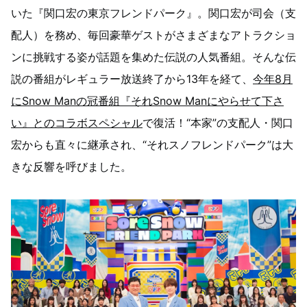
いた『関口宏の東京フレンドパーク』。関口宏が司会（支
配人）を務め、毎回豪華ゲストがさまざまなアトラクショ
ンに挑戦する姿が話題を集めた伝説の人気番組。そんな伝
説の番組がレギュラー放送終了から13年を経て、
今年8月
にSnow Manの冠番組『それSnow Manにやらせて下さ
い』とのコラボスペシャル
で復活！“本家”の支配人・関口
宏からも直々に継承され、“それスノフレンドパーク”は大
きな反響を呼びました。