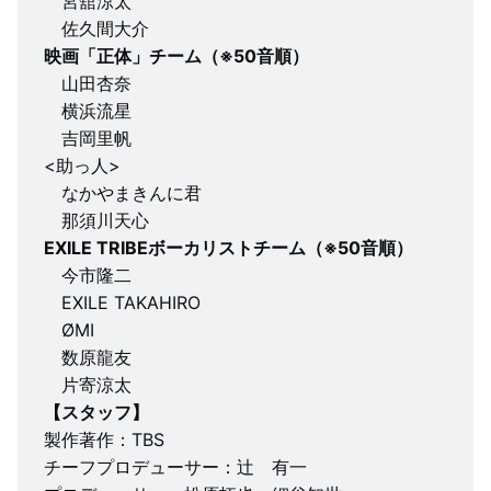
宮舘涼太
佐久間大介
映画「正体」チーム（※50音順）
山田杏奈
横浜流星
吉岡里帆
<助っ人>
なかやまきんに君
那須川天心
EXILE TRIBEボーカリストチーム（※50音順）
今市隆二
EXILE TAKAHIRO
ØMI
数原龍友
片寄涼太
【スタッフ】
製作著作：TBS
チーフプロデューサー：辻 有一