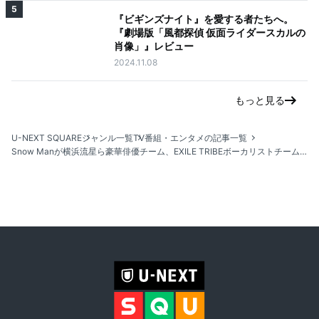
5
『ビギンズナイト』を愛する者たちへ。
『劇場版「風都探偵 仮面ライダースカルの
肖像」』レビュー
2024.11.08
もっと見る
U-NEXT SQUARE
ジャンル一覧
TV番組・エンタメの記事一覧
Snow Manが横浜流星ら豪華俳優チーム、EXILE TRIBEボーカリストチームと『それスノプレゼンツ！東京フレンドパーク』月曜復活SPで超豪華三つ巴対決！