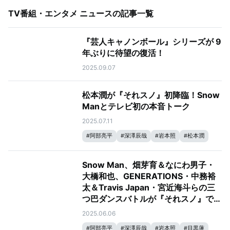
TV番組・エンタメ ニュース
の記事一覧
『芸人キャノンボール』シリーズが 9
年ぶりに待望の復活！
2025.09.07
松本潤が『それスノ』初降臨！Snow
Manとテレビ初の本音トーク
2025.07.11
#
阿部亮平
#
深澤辰哉
#
岩本照
#
松本潤
#
目黒蓮
#
宮舘涼太
#
向井康二
#
ラウール
#
佐久間大介
#
Snow Man
#
それスノ
Snow Man、畑芽育＆なにわ男子・
#
それSnow Manにやらせて下さい
#
渡辺翔太
大橋和也、GENERATIONS・中務裕
太＆Travis Japan・宮近海斗らの三
つ巴ダンスバトルが『それスノ』で開
幕！
2025.06.06
#
阿部亮平
#
深澤辰哉
#
岩本照
#
目黒蓮