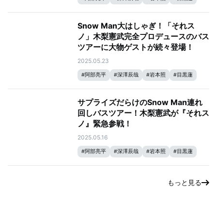
#
宮舘涼太
#
向井康二
#
なにわ男子
#
大橋和也
#
ラウール
#
佐久間大介
Snow Man大はしゃぎ！「それス
#
Snow Man
#
それスノ
ノ」⽊梨憲武完全プロデュースのバス
#
それSnow Manにやらせて下さい
#
渡辺翔太
ツアーに⼤物ゲストが続々登場！
2025.05.23
#
阿部亮平
#
深澤辰哉
#
岩本照
#
目黒蓮
#
宮舘涼太
#
向井康二
#
ラウール
#
佐久間大介
#
Snow Man
#
それスノ
サプライズだらけのSnow Man連れ
#
それSnow Manにやらせて下さい
#
渡辺翔太
回しバスツアー！木梨憲武が『それス
ノ』緊急参戦！
2025.05.16
#
阿部亮平
#
深澤辰哉
#
岩本照
#
目黒蓮
#
宮舘涼太
#
向井康二
#
ラウール
#
佐久間大介
#
Snow Man
#
それスノ
もっと見る
#
それSnow Manにやらせて下さい
#
渡辺翔太