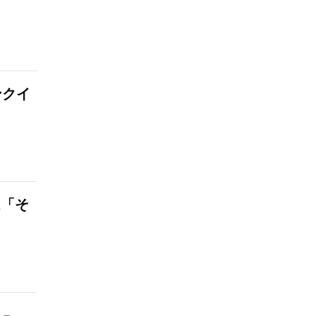
ンクイ
は「そ