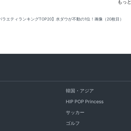
もっ
月バラエティランキングTOP20】水ダウが不動の1位！
画像（20枚目）
韓国・アジア
HIP POP Princess
サッカー
ゴルフ