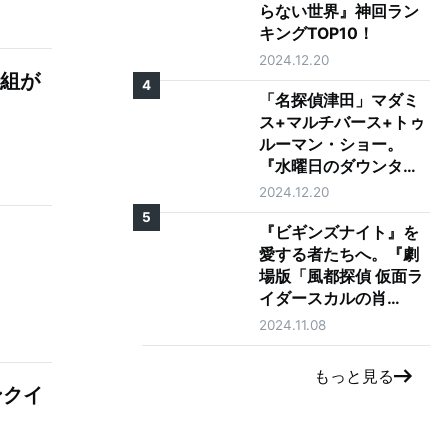
らない世界』神回ラン
キングTOP10！
2024.12.20
番組が
4
「名探偵津田」マダミ
ス+マルチバース+トゥ
ルーマン・ショー。
『水曜日のダウンタウ
ン』の神コンテンツが
2024.12.20
ゴイゴイスーな理由を
5
徹底考察
『ビギンズナイト』を
愛する者たちへ。『劇
場版「風都探偵 仮面ラ
イダースカルの肖
像」』レビュー
2024.11.08
もっと見る
ンクイ