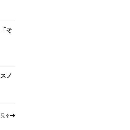
は「そ
れスノ
と見る