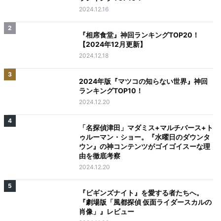
2024.12.16
2
『相席食堂』神回ランキングTOP20！
【2024年12月更新】
2024.12.18
3
2024年版『マツコの知らない世界』神回
ランキングTOP10！
2024.12.20
4
「名探偵津田」マダミス+マルチバース+ト
ゥルーマン・ショー。『水曜日のダウンタ
ウン』の神コンテンツがゴイゴイスーな理
由を徹底考察
2024.12.20
5
『ビギンズナイト』を愛する者たちへ。
『劇場版「風都探偵 仮面ライダースカルの
肖像」』レビュー