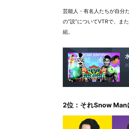
芸能人・有名人たちが自分だ
の“説”についてVTRで、
組。
2
2位：それSnow M