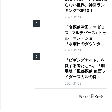
らない世界』神回ラン
キングTOP10！
2024.12.20
4
「名探偵津田」マダミ
ス+マルチバース+トゥ
ルーマン・ショー。
『水曜日のダウンタウ
ン』の神コンテンツが
2024.12.20
ゴイゴイスーな理由を
5
徹底考察
『ビギンズナイト』を
愛する者たちへ。『劇
場版「風都探偵 仮面ラ
イダースカルの肖
像」』レビュー
2024.11.08
もっと見る