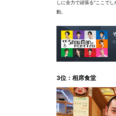
しに全力で頑張る"ここでし
動。
2
3
位：相席食堂