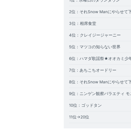
1位：水曜日のダウンタウン
2位：それSnow Manにやらせて
3
位：相席食堂
4
位：クレイジージャーニー
5
位：マツコの知らない世界
6
位：
ハマダ歌謡祭★オオカミ少
7位：あちこちオードリー
8位：それSnow Manにやらせて下
9
位：ニンゲン観察バラエティ モ
10
位：ゴッドタン
11
位→20位