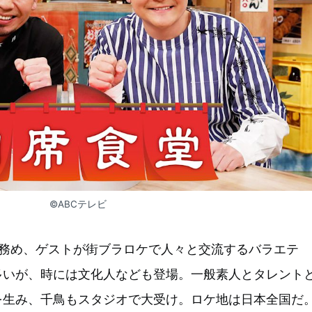
©ABCテレビ
を務め、ゲストが街ブラロケで人々と交流するバラエテ
多いが、時には文化人なども登場。一般素人とタレント
を生み、千鳥もスタジオで大受け。ロケ地は日本全国だ