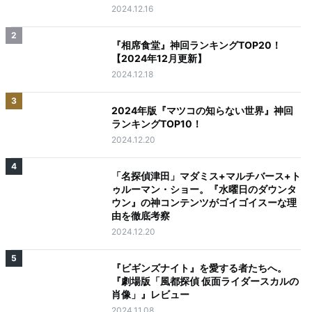
2024.12.16
2
『相席食堂』神回ランキングTOP20！
【2024年12月更新】
2024.12.18
3
2024年版『マツコの知らない世界』神回
ランキングTOP10！
2024.12.20
4
「名探偵津田」マダミス+マルチバース+ト
ゥルーマン・ショー。『水曜日のダウンタ
ウン』の神コンテンツがゴイゴイスーな理
由を徹底考察
2024.12.20
5
『ビギンズナイト』を愛する者たちへ。
『劇場版「風都探偵 仮面ライダースカルの
肖像」』レビュー
2024.11.08