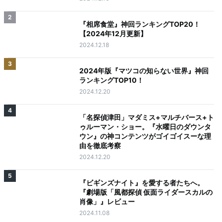
2
『相席食堂』神回ランキングTOP20！
【2024年12月更新】
2024.12.18
3
2024年版『マツコの知らない世界』神回
ランキングTOP10！
2024.12.20
4
「名探偵津田」マダミス+マルチバース+ト
ゥルーマン・ショー。『水曜日のダウンタ
ウン』の神コンテンツがゴイゴイスーな理
由を徹底考察
2024.12.20
5
『ビギンズナイト』を愛する者たちへ。
『劇場版「風都探偵 仮面ライダースカルの
肖像」』レビュー
2024.11.08