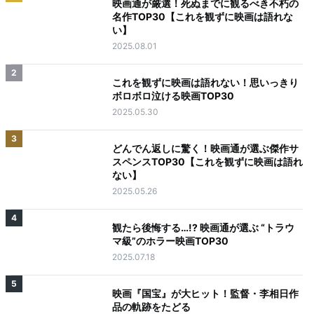
映画通が厳選！死ぬまでに観るべき不朽の
名作TOP30【これを観ずに映画は語れな
い】
2025.08.01
2
これを観ずに映画は語れない！思いっきり
ボロボロ泣ける映画TOP30
2025.05.30
3
どんでん返しに驚く！映画通が選ぶ傑作サ
スペンスTOP30【これを観ずに映画は語れ
ない】
2025.05.26
4
観たら後悔する…!? 映画通が選ぶ “トラウ
マ級”のホラー映画TOP30
2025.07.18
5
映画『国宝』が大ヒット！監督・李相日作
品の軌跡をたどる