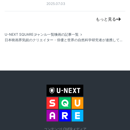
2025.07.03
もっと見る
U-NEXT SQUARE
ジャンル一覧
映画の記事一覧
日本映画界気鋭のクリエイター・俳優と世界の自然科学研究者が連携して「映画」で環境問題を伝えていくプロジェクト「YOIHI PROJECT」にU-NEXTが参画。4月12日よりアニメ『うんたろう たびものがたり』などを独占配信予定
コンテンツLOVERメディア