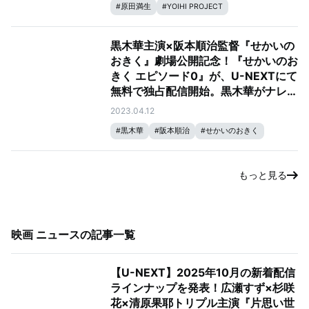
#
原田満生
#
YOIHI PROJECT
黒木華主演×阪本順治監督『せかいの
おきく』劇場公開記念！『せかいのお
きく エピソード0』が、U-NEXTにて
無料で独占配信開始。黒木華がナレー
ションをつとめるアニメ番組『うんた
2023.04.12
ろう たびものがたり』も独占配信
#
黒木華
#
阪本順治
#
せかいのおきく
#
YOIHI PROJECT
もっと見る
映画 ニュース
の記事一覧
【U-NEXT】2025年10月の新着配信
ラインナップを発表！広瀬すず×杉咲
花×清原果耶トリプル主演『片思い世