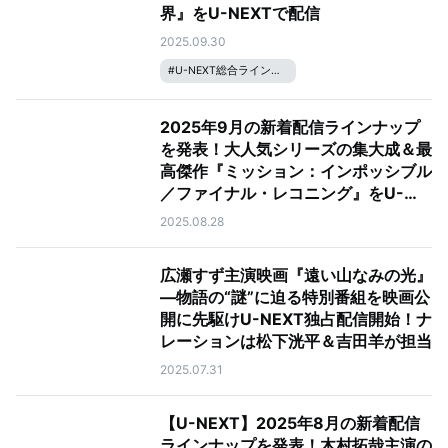
界』をU-NEXTで配信
2025.09.30
#
U-NEXT総合ラインナップ
2025年9月の新着配信ラインナップ
を発表！大人気シリーズの集大成＆最
高傑作『ミッション：インポッシブル
／ファイナル・レコニング』をU-
NEXTで配信
2025.08.28
広瀬すず主演映画『遠い山なみの光』
―物語の“謎”に迫る特別番組を映画公
開に先駆けU-NEXT独占配信開始！ナ
レーションは松下洸平＆吉田羊が担当
2025.07.31
【U-NEXT】2025年8月の新着配信
ラインナップを発表！木村拓哉主演の