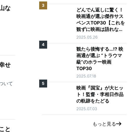
3
山な
どんでん返しに驚く！
映画通が選ぶ傑作サス
ペンスTOP30【これを
観ずに映画は語れな
い】
2025.05.26
4
観たら後悔する…!? 映
画通が選ぶ “トラウマ
級”のホラー映画
幸せ
TOP30
2025.07.18
ついて
5
映画『国宝』が大ヒッ
ト！監督・李相日作品
の軌跡をたどる
2025.07.03
もっと見る
こと