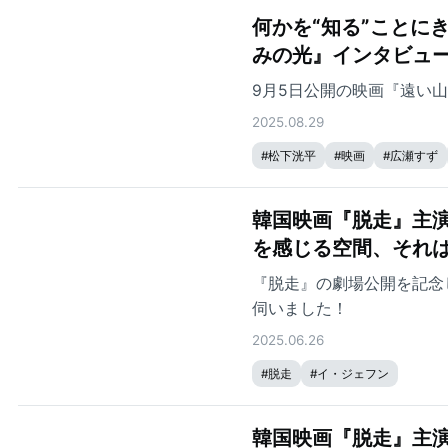
何かを“知る”ことに
みの光』インタビュ
9月5日公開の映画『遠い
2025.08.29
#
松下洸平
#
映画
#
広瀬すず
韓国映画『脱走』主
を感じる空間、それ
『脱走』の劇場公開を記念
伺いました！
2025.06.26
#
脱走
#
イ・ジェフン
韓国映画『脱走』主