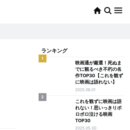
ランキング
1
映画通が厳選！死ぬま
でに観るべき不朽の名
作TOP30【これを観ず
に映画は語れない】
2025.08.01
2
これを観ずに映画は語
れない！思いっきりボ
ロボロ泣ける映画
TOP30
2025.05.30