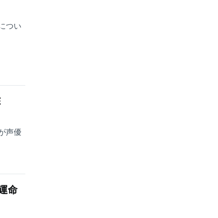
につい
E
が声優
運命