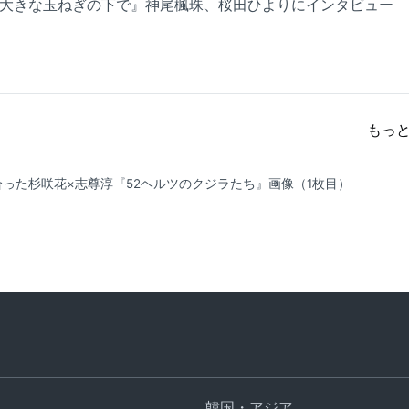
『大きな玉ねぎの下で』神尾楓珠、桜田ひよりにインタビュー
もっ
った杉咲花×志尊淳『52ヘルツのクジラたち』
画像（1枚目）
韓国・アジア