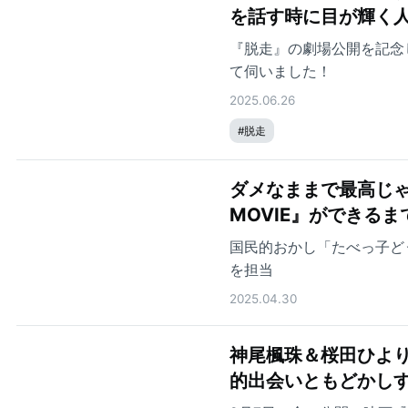
を話す時に目が輝く
『脱走』の劇場公開を記念
て伺いました！
2025.06.26
#
脱走
ダメなままで最高じゃ
MOVIE』ができるま
国民的おかし「たべっ子ど
を担当
2025.04.30
神尾楓珠＆桜田ひよ
的出会いともどかし