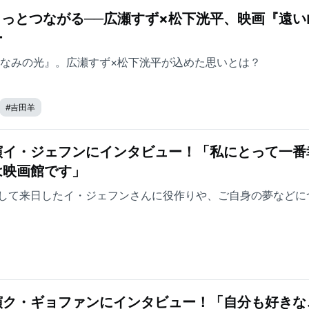
きっとつながる──広瀬すず×松下洸平、映画『遠い
ー
山なみの光』。広瀬すず×松下洸平が込めた思いとは？
#
吉田羊
演イ・ジェフンにインタビュー！「私にとって一番
は映画館です」
して来日したイ・ジェフンさんに役作りや、ご自身の夢などに
演ク・ギョファンにインタビュー！「自分も好きな