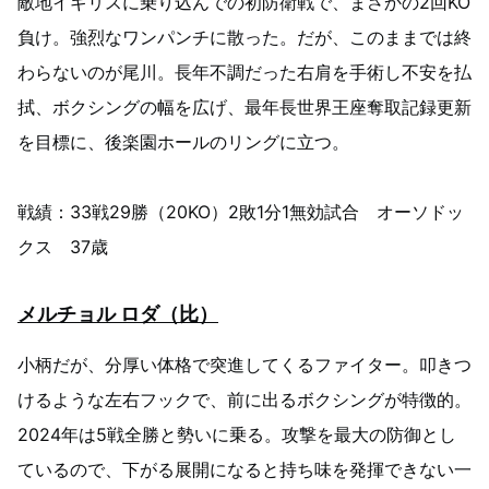
敵地イギリスに乗り込んでの初防衛戦で、まさかの2回KO
負け。強烈なワンパンチに散った。だが、このままでは終
わらないのが尾川。長年不調だった右肩を手術し不安を払
拭、ボクシングの幅を広げ、最年長世界王座奪取記録更新
を目標に、後楽園ホールのリングに立つ。
戦績：33戦29勝（20KO）2敗1分1無効試合 オーソドッ
クス 37歳
メルチョル ロダ（比）
小柄だが、分厚い体格で突進してくるファイター。叩きつ
けるような左右フックで、前に出るボクシングが特徴的。
2024年は5戦全勝と勢いに乗る。攻撃を最大の防御とし
ているので、下がる展開になると持ち味を発揮できない一