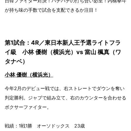
日韓ファイター対決！バチバチの打ち合い必至！内構拳斗
が持ち味の手数で試合を支配できるか注目！
第1試合：4R／東日本新人王予選ライトフラ
イ級 小林 優樹（横浜光）vs 當山 楓真（ワ
タナベ）
小林 優樹（横浜光）
今年2月のデビュー戦では、右ストレートでダウンを奪い
判定勝利。ジャブで組み立て、右のカウンターを合わせる
ボクサーファイター。
戦績：1戦1勝 オーソドックス 23歳