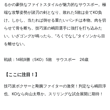
るかの豪快なファイトスタイルが魅力的なサウスポー。極
端な攻撃姿勢が諸刃の剣となり、敗れた5敗は全てKO負
け。しかし、当たれば倒せる重たいパンチは本物。肉を切
らせて骨を断ち、技巧派の嶋田選手に強打を打ち込みた
い。いざゴングが鳴ったら、“ろくでなし”タイソンから目
を離せない。
戦績：14戦9勝（5KO）5敗 サウスポー 26歳
【ここに注目！】
技巧派ボクサーと剛腕ファイターの激突！判定なら嶋田淳
也、KOなら向山太尊か。スリリングな試合展開に期待！