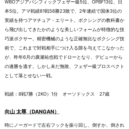
WBOアジアパシフィックフェザー級5位、OPBF13位、日
本5位。アマ戦績81戦58勝23敗で、2年連続で国体3位の
実績を持つアマチュア・エリート。ボクシングの教科書か
ら飛び出してきたかのような美しいフォームが特徴的な技
巧派ボクサー。精密機械のような正確無比なボクシング技
術で、これまで対戦相手につけ入る隙を与えてこなかった
が、昨年6月の廣瀬祐也戦でドローとなり、デビューから
の連勝を逃す。しかし未だ無敗、フェザー級プロスペクト
として落とせない一戦。
戦績：8戦7勝（2KO）1分 オーソドックス 27歳
向山 太尊（DANGAN）
時にノーガードで左右フックを振り回し、倒すか、倒され