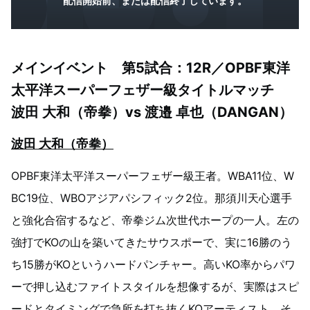
配信開始前、または配信終了しています。
メインイベント 第5試合：12R／OPBF東洋
太平洋スーパーフェザー級タイトルマッチ
波田 大和（帝拳）vs 渡邉 卓也（DANGAN）
波田 大和（帝拳）
OPBF東洋太平洋スーパーフェザー級王者。WBA11位、W
BC19位、WBOアジアパシフィック2位。那須川天心選手
と強化合宿するなど、帝拳ジム次世代ホープの一人。左の
強打でKOの山を築いてきたサウスポーで、実に16勝のう
ち15勝がKOというハードパンチャー。高いKO率からパワ
ーで押し込むファイトスタイルを想像するが、実際はスピ
ードとタイミングで急所を打ち抜くKOアーティスト。そ