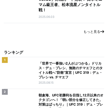
マム級王者、松本流星ノンタイトル
戦！
2025.06.03
もっと見る
ランキング
1
「世界で一番強い2人がぶつかる」ドリカ
ス・デュ・プレシ、無敗のチマエフとのタ
イトル戦へ“防衛”宣言｜UFC 319：デュ・
プレシ vs. チマエフ
2025.08.15
2
朝倉海、UFC初勝利を目指し12月以来のオ
クタゴンへ！「弱い部分を修正してきた。
対策はばっちり」｜UFC 319：デュ・プレ