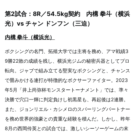
第2試合：8R／54.5kg契約 内構 拳斗（横浜
光）vs チャン ドンフン（三迫）
内構 拳斗（横浜光）
ボクシングの名門、拓殖大学では主将を務め、アマ戦績3
9勝22敗の成績を残し、横浜光ジムの秘密兵器としてプロ
転向。ジャブで組み立てる堅実なボクシングと、チャンス
で畳みかける連打が特徴的なボクサーファイター。2023
年5月「井上尚弥杯モンスタートーナメント」では、準々
決勝で穴口一輝に判定負けし初黒星も、再起後は2連勝。
また、ジョンリエル・カシメロのスパーリングパートナー
を務め世界的強豪との貴重な経験を積んだ。しかし、昨年
8月の西岡伶英との試合では、激しいシーソーゲームの末