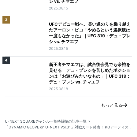
シ vs. チマエフ
2025.08.15
3
UFCデビュー戦へ、長い道のりを乗り越え
たアーロン・ピコ「やめるという選択肢は
一度もなかった」｜UFC 319：デュ・プレ
シ vs. チマエフ
2025.08.15
4
新王者チマエフは、試合後会見でも余裕を
見せる デュ・プレシを苦しめたポジショ
ンは「お遊びみたいなもの」｜UFC 319：
デュ・プレシ vs. チマエフ
2025.08.18
もっと見る
U-NEXT SQUARE
ジャンル一覧
格闘技の記事一覧
「DYNAMIC GLOVE on U-NEXT Vol.31」対戦カード発表！ KOアーティスト、波田 大和の初防衛戦！