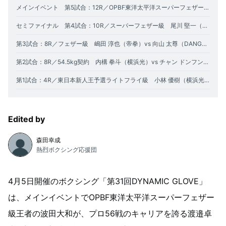
メインイベント 第5試合：12R／OPBF東洋太平洋スーパーフェザー級タイトルマッチ 波田 大和（帝拳）vs 渡邉 卓也（DANGAN）
セミファイナル 第4試合：10R／スーパーフェザー級 尾川 堅一（帝拳）vs メルチョル ロダ（比）
第3試合：8R／フェザー級 嶋田 淳也（帝拳）vs 向山 太尊（DANGAN）
第2試合：8R／54.5kg契約 内構 拳斗（横浜光）vs チャン ドンフン（三迫）
第1試合：4R／東日本新人王予選ライトフライ級 小林 優樹（横浜光）vs 當山 楓真（ワタナベ）
Edited by
森田幸成
熱烈ボクシング応援団
4月5日開催のボクシング「第31回DYNAMIC GLOVE」
は、メインイベントでOPBF東洋太平洋スーパーフェザー
級王者の波田大和が、プロ56戦のキャリアを誇る渡邉卓