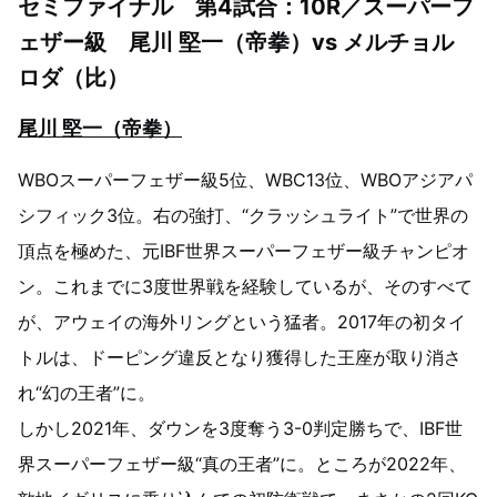
セミファイナル 第4試合：10R／スーパーフ
ェザー級 尾川 堅一（帝拳）vs メルチョル
ロダ（比）
尾川 堅一（帝拳）
WBOスーパーフェザー級5位、WBC13位、WBOアジアパ
シフィック3位。右の強打、“クラッシュライト”で世界の
頂点を極めた、元IBF世界スーパーフェザー級チャンピオ
ン。これまでに3度世界戦を経験しているが、そのすべて
が、アウェイの海外リングという猛者。2017年の初タイ
トルは、ドーピング違反となり獲得した王座が取り消さ
れ“幻の王者”に。
しかし2021年、ダウンを3度奪う3-0判定勝ちで、IBF世
界スーパーフェザー級“真の王者”に。ところが2022年、