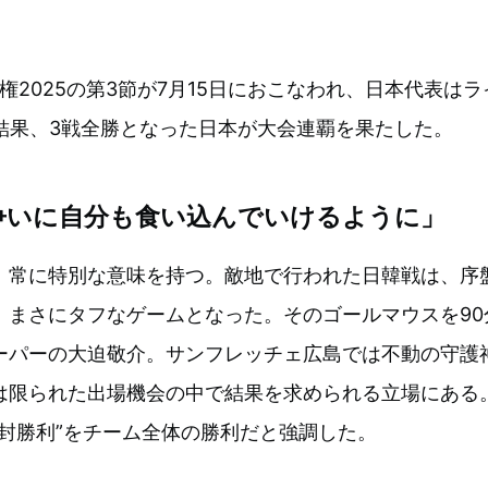
手権2025の第3節が7月15日におこなわれ、日本代表は
の結果、3戦全勝となった日本が大会連覇を果たした。
争いに自分も食い込んでいけるように」
、常に特別な意味を持つ。敵地で行われた日韓戦は、序
、まさにタフなゲームとなった。そのゴールマウスを90
ーパーの大迫敬介。サンフレッチェ広島では不動の守護
は限られた出場機会の中で結果を求められる立場にある
完封勝利”をチーム全体の勝利だと強調した。