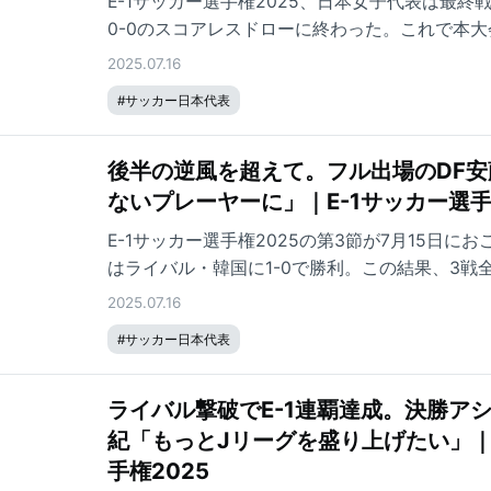
E-1サッカー選手権2025、日本女子代表は最終
0-0のスコアレスドローに終わった。これで本大
成績で終えた日本。韓国戦に続いて右サイドバ
2025.07.16
WEリーグMVPの山本柚月が、試合後のインタ
#
サッカー日本代表
た。
後半の逆風を超えて。フル出場のDF
ないプレーヤーに」｜E-1サッカー選手
E-1サッカー選手権2025の第3節が7月15日に
はライバル・韓国に1-0で勝利。この結果、3戦
大会連覇を果たした。
2025.07.16
#
サッカー日本代表
ライバル撃破でE-1連覇達成。決勝ア
紀「もっとJリーグを盛り上げたい」｜
手権2025