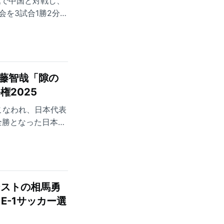
戦で中国と対戦し、
会を3試合1勝2分の
ックで出場した昨季
ビューに応じてくれ
安藤智哉「隙の
権2025
おこなわれ、日本代表
全勝となった日本が
シストの相馬勇
E-1サッカー選