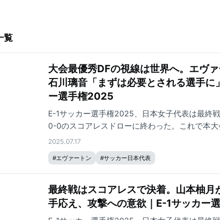
一覧
大会最優秀DFの視線は世界へ。エヴ
石川璃音「まずは必要とされる選手に」
ー選手権2025
E-1サッカー選手権2025、日本女子代表は最終
0-0のスコアレスドローに終わった。これで本大
成績で終えた日本。全3試合にフル出場し大会最
2025.07.17
た石川璃音は海を渡り、活躍の場をイングラン
#
エヴァートン
#
サッカー日本代表
最終戦はスコアレスで決着。山本柚月
手応え、攻撃への意欲｜E-1サッカー選