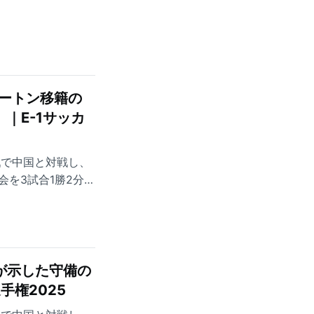
ァートン移籍の
｜E-1サッカ
戦で中国と対戦し、
会を3試合1勝2分の
優秀DFに選出され
ドへと移す。
が示した守備の
手権2025