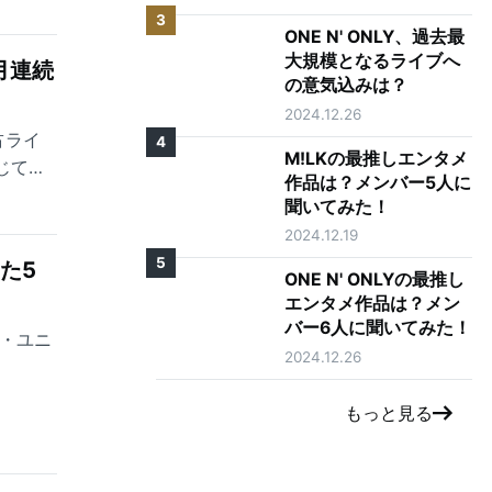
3
ONE N' ONLY、過去最
大規模となるライブへ
カ月連続
の意気込みは？
2024.12.26
占ライ
4
M!LKの最推しエンタメ
応じてく
作品は？メンバー5人に
ES』に
聞いてみた！
。
2024.12.19
5
した5
ONE N' ONLYの最推し
エンタメ作品は？メン
バー6人に聞いてみた！
ァイ・ユニ
2024.12.26
もっと見る