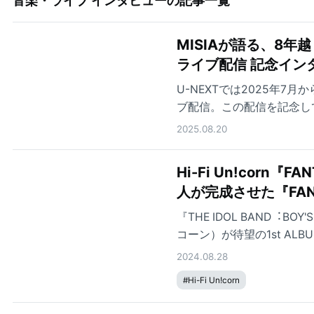
音楽・ライブ インタビュー
の記事一覧
MISIAが語る、8年越
ライブ配信 記念イン
U-NEXTでは2025年7
ブ配信。この配信を記念して、
れました。人気ライブシリーズ
2025.08.20
込めたメッセージ、ステー
Hi-Fi Un!cor
人が完成させた『FAN
『THE IDOL BAND︓BO
コーン）が待望の1st AL
2024.08.28
#
Hi-Fi Un!corn