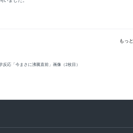
伺いました。
もっ
ドの化学反応「今まさに沸騰直前」
画像（2枚目）