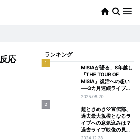
ランキング
学反応
1
MISIAが語る、8年越し
『THE TOUR OF
MISIA』復活への想い
──3カ月連続ライブ配
信 記念インタビュー
2025.08.20
2
超ときめき♡宣伝部、
過去最大規模となるラ
イブへの意気込みは？
過去ライブ映像の見ど
ころも聞いてみた！
2024.12.28