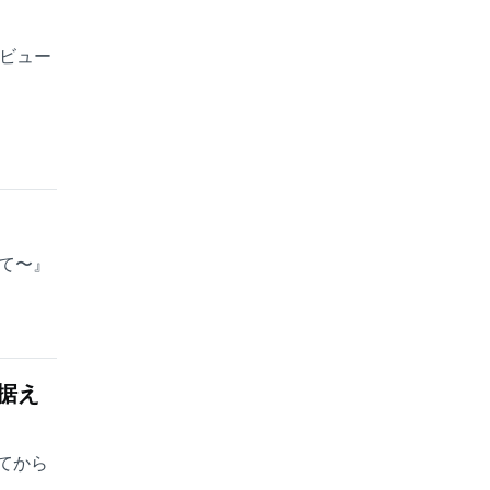
ビュー
めて〜』
据え
てから