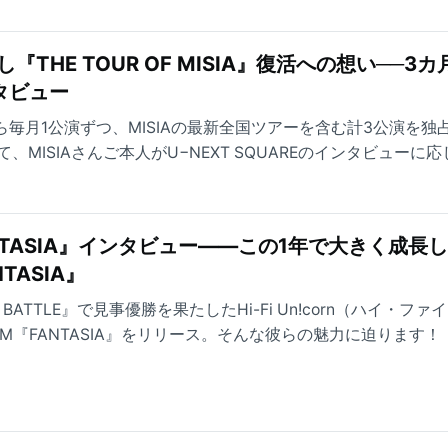
し『THE TOUR OF MISIA』復活への想い──3
タビュー
月から毎月1公演ずつ、MISIAの最新全国ツアーを含む計3公演を独
MISIAさんご本人がU−NEXT SQUAREのインタビューに
復活の背景にある想いやツアータイトル『LOVE NEVER DI
ジの見どころなどを、MISIAさんの言葉から紐解いていきます
n『FANTASIA』インタビュー――この1年で大きく成長
TASIA』
Y'S BATTLE』で⾒事優勝を果たしたHi-Fi Un!corn（ハイ・フ
BUM『FANTASIA』をリリース。そんな彼らの魅力に迫ります！