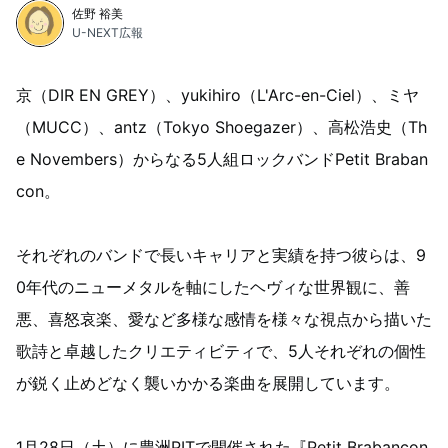
佐野 裕美
U-NEXT広報
京（DIR EN GREY）、yukihiro（L'Arc-en-Ciel）、ミヤ
（MUCC）、antz（Tokyo Shoegazer）、高松浩史（Th
e Novembers）からなる5人組ロックバンドPetit Braban
con。
それぞれのバンドで長いキャリアと実績を持つ彼らは、9
0年代のニューメタルを軸にしたヘヴィな世界観に、善
悪、喜怒哀楽、愛など多様な感情を様々な視点から描いた
歌詩と卓越したクリエティビティで、5人それぞれの個性
が鋭く止めどなく襲いかかる楽曲を展開しています。
1月28日（土）に豊洲PITで開催された『Petit Brabancon