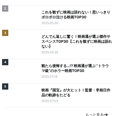
2
これを観ずに映画は語れない！思いっきり
ボロボロ泣ける映画TOP30
2025.05.30
3
どんでん返しに驚く！映画通が選ぶ傑作サ
スペンスTOP30【これを観ずに映画は語れ
ない】
2025.05.26
4
観たら後悔する…!? 映画通が選ぶ “トラウ
マ級”のホラー映画TOP30
2025.07.18
5
映画『国宝』が大ヒット！監督・李相日作
品の軌跡をたどる
2025.07.03
もっと見る