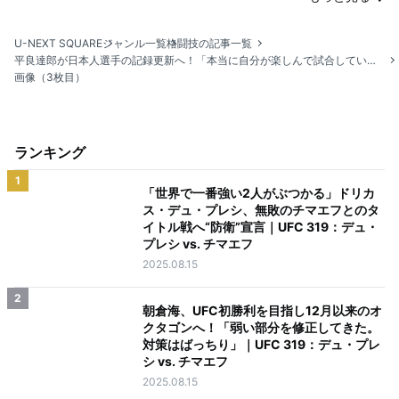
U-NEXT SQUARE
ジャンル一覧
格闘技の記事一覧
平良達郎が日本人選手の記録更新へ！「本当に自分が楽しんで試合していれば、おのずとフィニッシュできる」！
画像（3枚目）
ランキング
1
「世界で一番強い2人がぶつかる」ドリカ
ス・デュ・プレシ、無敗のチマエフとのタ
イトル戦へ“防衛”宣言｜UFC 319：デュ・
プレシ vs. チマエフ
2025.08.15
2
朝倉海、UFC初勝利を目指し12月以来のオ
クタゴンへ！「弱い部分を修正してきた。
対策はばっちり」｜UFC 319：デュ・プレ
シ vs. チマエフ
2025.08.15