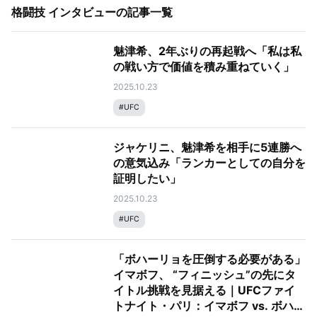
格闘技 インタビュー
の記事一覧
魅津希、2年ぶりの再起戦へ「私は私
の戦い方で価値を積み重ねていく」
2025.10.23
#
UFC
ジャケリニ、魅津希を相手に5連勝へ
の意気込み「ランカーとしての自分を
証明したい」
2025.10.23
#
UFC
「ボハーリョを圧倒する必要がある」
イマボフ、 “フィニッシュ”の先にタ
イトル挑戦を見据える｜UFCファイ
トナイト・パリ：イマボフ vs. ボハー