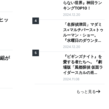
らない世界』神回ラン
キングTOP10！
2024.12.20
ヒッ
4
「名探偵津田」マダミ
ス+マルチバース+トゥ
ルーマン・ショー。
『水曜日のダウンタウ
ン』の神コンテンツが
2024.12.20
ゴイゴイスーな理由を
5
徹底考察
『ビギンズナイト』を
番組が
愛する者たちへ。『劇
場版「風都探偵 仮面ラ
イダースカルの肖
像」』レビュー
2024.11.08
もっと見る