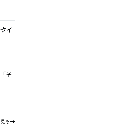
ンクイ
は「そ
と見る