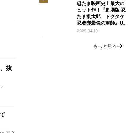
忍たま映画史上最大の
ヒット作！『劇場版 忍
たま乱太郎 ドクタケ
忍者隊最強の軍師』U-
了
NEXTで独占先行レン
2025.04.10
タル配信開始！
もっと見る
れ、抜
ン
て