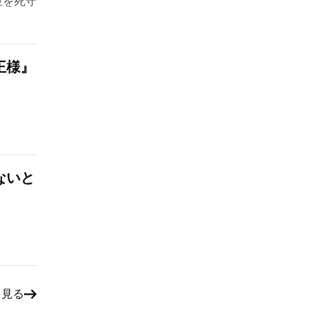
位を死守
王様』
ないと
と見る