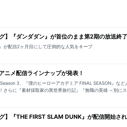
グ】『ダンダダン』が首位のまま第2期の放送終
 DUNK』が配信2ヶ月目にして圧倒的な人気をキープ
年秋アニメ配信ラインナップが発表！
』Season 3、『僕のヒーローアカデミア FINAL SEASON』な
！さらに『素材採取家の異世界旅行記』『無職の英雄 ～別に
』『野生のラスボスが現れた！』など、先行配信タイトルも大
『THE FIRST SLAM DUNK』が配信開始さ