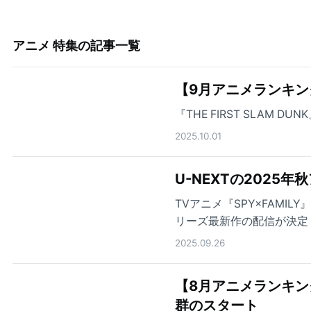
アニメ 特集
の記事一覧
【9月アニメランキン
『THE FIRST SLAM
2025.10.01
U-NEXTの2025
TVアニメ『SPY×FAMILY
リーズ最新作の配信が決定
んか要らなかったんだが～
2025.09.26
秋アニメを配信！
【8月アニメランキング】
群のスタート