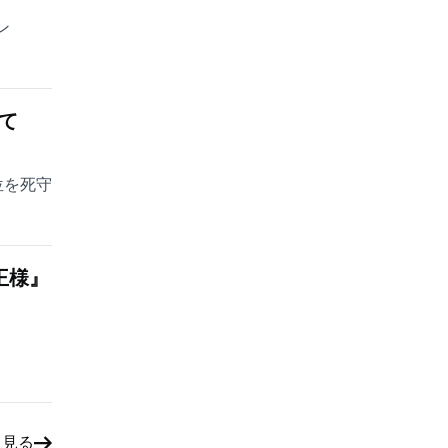
ン
て
位を死守
王様』
と見る