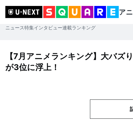
アニ
ニュース
特集
インタビュー
連載
ランキング
【7月アニメランキング】大バズ
が3位に浮上！