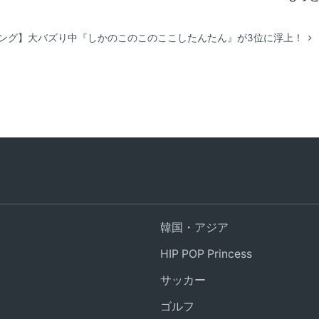
キング】大バズり中『しかのこのこのここしたんたん』が3位に浮上！
韓国・アジア
HIP POP Princess
サッカー
ゴルフ