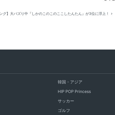
キング】大バズり中『しかのこのこのここしたんたん』が3位に浮上！
韓国・アジア
HIP POP Princess
サッカー
ゴルフ