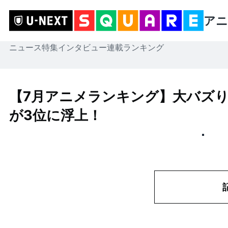
アニ
ニュース
特集
インタビュー
連載
ランキング
【7月アニメランキング】大バズ
が3位に浮上！