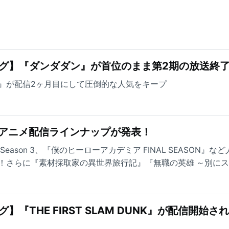
グ】『ダンダダン』が首位のまま第2期の放送終
 DUNK』が配信2ヶ月目にして圧倒的な人気をキープ
年秋アニメ配信ラインナップが発表！
』Season 3、『僕のヒーローアカデミア FINAL SEASON』な
！さらに『素材採取家の異世界旅行記』『無職の英雄 ～別に
』『野生のラスボスが現れた！』など、先行配信タイトルも大
『THE FIRST SLAM DUNK』が配信開始さ