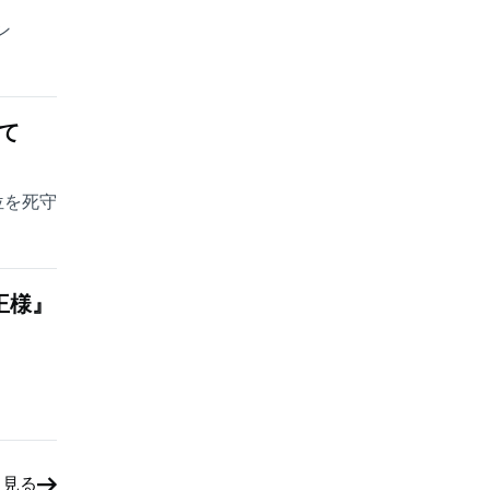
ン
て
位を死守
王様』
と見る