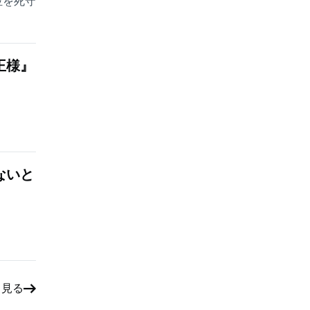
位を死守
王様』
ないと
と見る