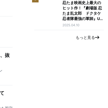
忍たま映画史上最大の
ヒット作！『劇場版 忍
たま乱太郎 ドクタケ
忍者隊最強の軍師』U-
了
NEXTで独占先行レン
2025.04.10
タル配信開始！
もっと見る
れ、抜
ン
て