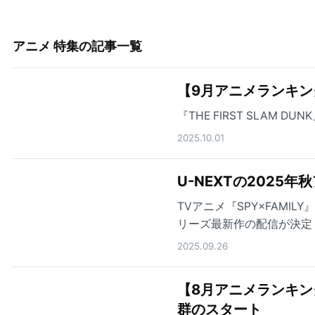
アニメ 特集
の記事一覧
【9月アニメランキン
『THE FIRST SLAM
2025.10.01
U-NEXTの2025
TVアニメ『SPY×FAMILY
リーズ最新作の配信が決定
んか要らなかったんだが～
2025.09.26
秋アニメを配信！
【8月アニメランキング】
群のスタート