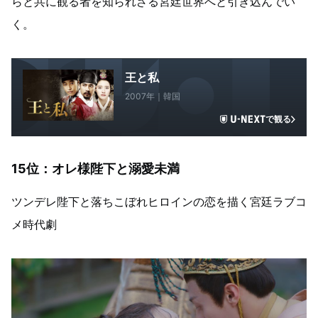
らと共に観る者を知られざる宮廷世界へと引き込んでい
く。
王と私
2007年｜韓国
で観る
15位：オレ様陛下と溺愛未満
ツンデレ陛下と落ちこぼれヒロインの恋を描く宮廷ラブコ
メ時代劇