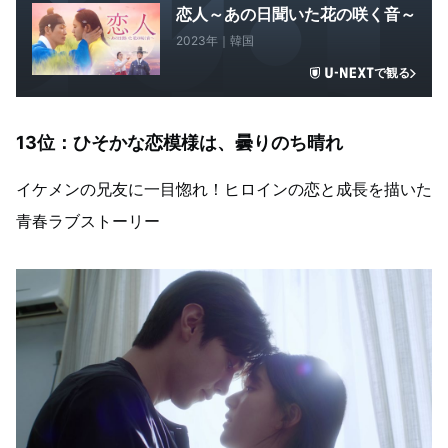
恋人～あの日聞いた花の咲く音～
2023年｜韓国
で観る
13位：ひそかな恋模様は、曇りのち晴れ
イケメンの兄友に一目惚れ！ヒロインの恋と成長を描いた
青春ラブストーリー