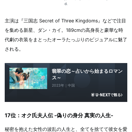
d.
主演は『三国志 Secret of Three Kingdoms』などで注目
を集める新星、ダン・カイ。189cmの高身長と豪華な時
代劇の衣装をまとったオーラたっぷりのビジュアルに魅了
される。
翡翠の恋～占いから始まるロマン
ス～
2023年｜中国
で観る
17位：オク氏夫人伝 -偽りの身分 真実の人生-
秘密を抱えた女性の波乱の人生と、全てを捨てて彼女を愛