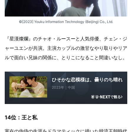
©[2023] Youku Information Technology (Beijing) Co., Ltd.
『星漢燦爛』のチャオ・ルースーと人気俳優、チェン・ジ
ャーユエンが共演。主演カップルの激甘なやり取りやリア
ルで面白い兄妹の関係に、とりこになること間違いなし。
ひそかな恋模様は、曇りのち晴れ
2023年｜中国
で観る
14位：王と私
実在の内侍の生涯をドラマティックに描いた韓流王朝時代