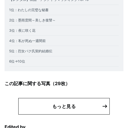
1位：わたしの完璧な秘書
2位：墨雨雲間～美しき復讐～
3位：夜に咲く花
4位：私が死ぬ一週間前
5位：烈女パク氏契約結婚伝
6
位→10位
この記事に関する写真（
29
枚）
もっと見る
Edited by