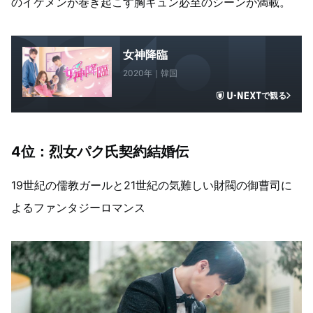
のイケメンが巻き起こす胸キュン必至のシーンが満載。
女神降臨
2020年｜韓国
で観る
4位：烈女パク氏契約結婚伝
19世紀の儒教ガールと21世紀の気難しい財閥の御曹司に
よるファンタジーロマンス