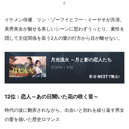
d.
イケメン俳優、リン・ゾーフイとフー・イーヤオが共演。
美男美女が魅せる美しいシーンに思わずうっとり。素性を
隠して主従関係を装う2人の愛の行方から目が離せない。
月光流火 ～月と影の恋人たち
2024年｜中国
で観る
12位：恋人～あの日聞いた花の咲く音～
時代の波に翻弄されながら、出会いと別れを繰り返す男女
の愛を描いた歴史ロマンス