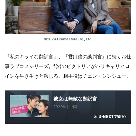
©2024 Drama Core Co., Ltd.
『私のキライな翻訳官』、『君は僕の談判官』に続くお仕
事ラブコメシリーズ。f(x)のビクトリアがバリキャリヒロ
インを生き生きと演じる。相手役はチェン・シンシュー。
彼女は無敵な翻訳官
2022年｜中国
で観る