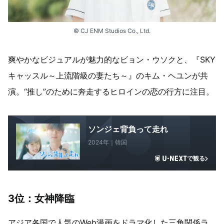
© CJ ENM Studios Co., Ltd.
爽やかなビジュアルが魅力的なビョン・ウソクと、『SKY
キャッスル～上流階級の妻たち～』のキム・ヘユンが共
演。“推し”のために奔走するヒロインの恋の行方に注目。
ソンジェ背負って走れ
2024年｜韓国
で観る
3位：女神降臨
アジア各国で人気のWeb漫画をドラマ化した三角関係ラ