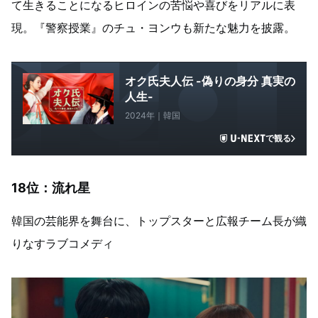
て生きることになるヒロインの苦悩や喜びをリアルに表
現。『警察授業』のチュ・ヨンウも新たな魅力を披露。
オク氏夫人伝 -偽りの身分 真実の
人生-
2024年｜韓国
で観る
18位：流れ星
韓国の芸能界を舞台に、トップスターと広報チーム長が織
りなすラブコメディ