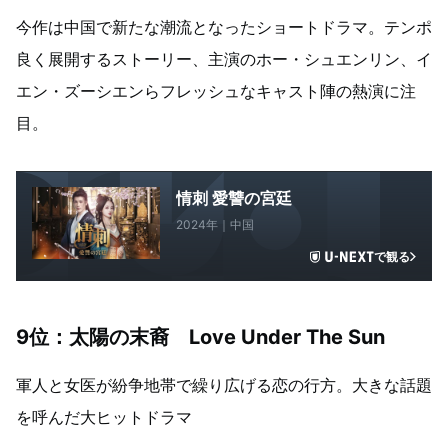
今作は中国で新たな潮流となったショートドラマ。テンポ
良く展開するストーリー、主演のホー・シュエンリン、イ
エン・ズーシエンらフレッシュなキャスト陣の熱演に注
目。
情刺 愛讐の宮廷
2024年｜中国
で観る
9位：
太陽の末裔 Love Under The Sun
軍人と女医が紛争地帯で繰り広げる恋の行方。大きな話題
を呼んだ大ヒットドラマ