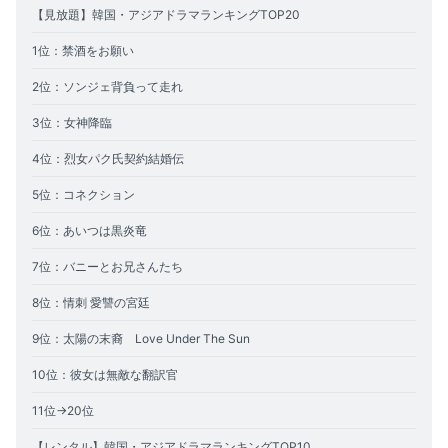
【見放題】韓国・アジアドラマランキングTOP20
1位：禁酒をお願い
2位：
ソンジェ背負って走れ
3位：女神降臨
4位：烈女パク氏契約結婚伝
5位：コネクション
6位：あいつは黒炎竜
7位：バニーとお兄さんたち
8位：情刺 愛讐の宮廷
9位：
太陽の末裔 Love Under The Sun
10位：彼女は無敵な翻訳官
11位→20位
【レンタル】韓国・アジアドラマランキングTOP10