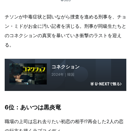
チソンが中毒症状と闘いながら捜査を進める刑事を、チョ
ン・ミドがお金に汚い記者を演じる。刑事が同級生たちと
のコネクションの真実を暴いていき衝撃のラストを迎え
る。
コネクション
2024年｜韓国
で観る
6位：あいつは黒炎竜
職場の上司は忘れ去りたい初恋の相手!?再会した2人の恋
の行方を描くラブコメディ