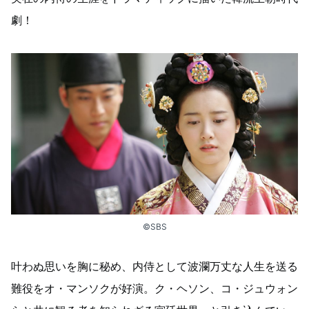
劇！
©SBS
叶わぬ思いを胸に秘め、内侍として波瀾万丈な人生を送る
難役をオ・マンソクが好演。ク・ヘソン、コ・ジュウォン