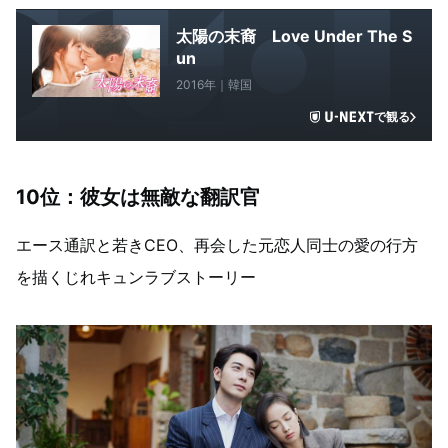
太陽の末裔 Love Under The S
un
2016年｜韓国
で観る
10位：彼女は無敵な翻訳官
エース通訳と若きCEO、再会した元恋人同士の愛の行方
を描くじれキュンラブストーリー