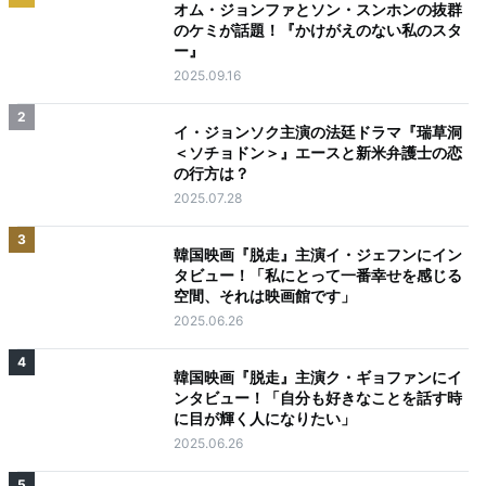
オム・ジョンファとソン・スンホンの抜群
のケミが話題！『かけがえのない私のスタ
ー』
2025.09.16
2
イ・ジョンソク主演の法廷ドラマ『瑞草洞
＜ソチョドン＞』エースと新米弁護士の恋
の行方は？
2025.07.28
3
韓国映画『脱走』主演イ・ジェフンにイン
タビュー！「私にとって一番幸せを感じる
空間、それは映画館です」
2025.06.26
4
韓国映画『脱走』主演ク・ギョファンにイ
ンタビュー！「自分も好きなことを話す時
に目が輝く人になりたい」
2025.06.26
5