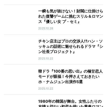
一瞬も気が抜けない！財閥に仕掛けら
れた復讐ゲームに挑むスリル＆ロマン
ス『優しい女 プ・セミ』
2025.10.28
チキン店主はプロの交渉人!?ハン・ソ
ッキュの話術に魅せられるドラマ『シ
ン社長プロジェクト』
2025.10.22
韓ドラ『100番の思い出』の極甘恋人
モードが眼福！今押さえておきたい
ホ・ナムジュン出演作5選
2025.10.22
1980年の韓国が舞台。女性ふたりの
友情と切ない初恋を描いた青春ロマン