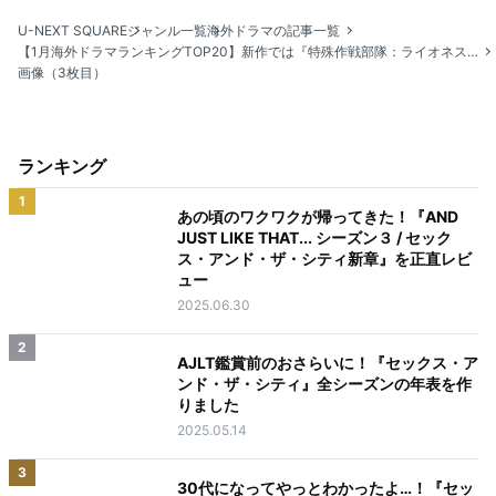
U-NEXT SQUARE
ジャンル一覧
海外ドラマの記事一覧
【1月海外ドラマランキングTOP20】新作では『特殊作戦部隊：ライオネス』『テッド ザ・シリーズ』がランクイン
画像（3枚目）
ランキング
1
あの頃のワクワクが帰ってきた！『AND
JUST LIKE THAT... シーズン３ / セック
ス・アンド・ザ・シティ新章』を正直レビ
ュー
2025.06.30
2
AJLT鑑賞前のおさらいに！『セックス・ア
ンド・ザ・シティ』全シーズンの年表を作
りました
2025.05.14
3
30代になってやっとわかったよ…！『セッ