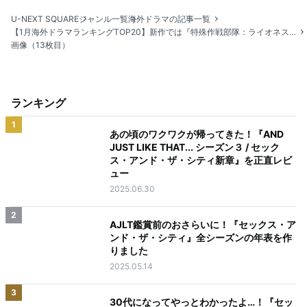
U-NEXT SQUARE
ジャンル一覧
海外ドラマの記事一覧
【1月海外ドラマランキングTOP20】新作では『特殊作戦部隊：ライオネス』『テッド ザ・シリーズ』がランクイン
画像（13枚目）
ランキング
1
あの頃のワクワクが帰ってきた！『AND
JUST LIKE THAT... シーズン３ / セック
ス・アンド・ザ・シティ新章』を正直レビ
ュー
2025.06.30
2
AJLT鑑賞前のおさらいに！『セックス・ア
ンド・ザ・シティ』全シーズンの年表を作
りました
2025.05.14
3
30代になってやっとわかったよ…！『セッ