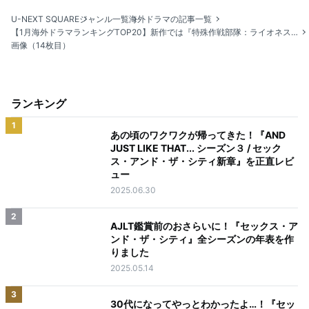
U-NEXT SQUARE
ジャンル一覧
海外ドラマの記事一覧
【1月海外ドラマランキングTOP20】新作では『特殊作戦部隊：ライオネス』『テッド ザ・シリーズ』がランクイン
画像（14枚目）
ランキング
1
あの頃のワクワクが帰ってきた！『AND
JUST LIKE THAT... シーズン３ / セック
ス・アンド・ザ・シティ新章』を正直レビ
ュー
2025.06.30
2
AJLT鑑賞前のおさらいに！『セックス・ア
ンド・ザ・シティ』全シーズンの年表を作
りました
2025.05.14
3
30代になってやっとわかったよ…！『セッ