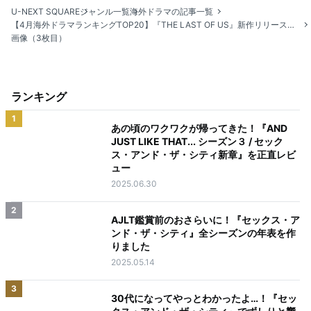
U-NEXT SQUARE
ジャンル一覧
海外ドラマの記事一覧
【4月海外ドラマランキングTOP20】『THE LAST OF US』新作リリースに合わせてTOP2を独占
画像（3枚目）
ランキング
1
あの頃のワクワクが帰ってきた！『AND
JUST LIKE THAT... シーズン３ / セック
ス・アンド・ザ・シティ新章』を正直レビ
ュー
2025.06.30
2
AJLT鑑賞前のおさらいに！『セックス・ア
ンド・ザ・シティ』全シーズンの年表を作
りました
2025.05.14
3
30代になってやっとわかったよ…！『セッ