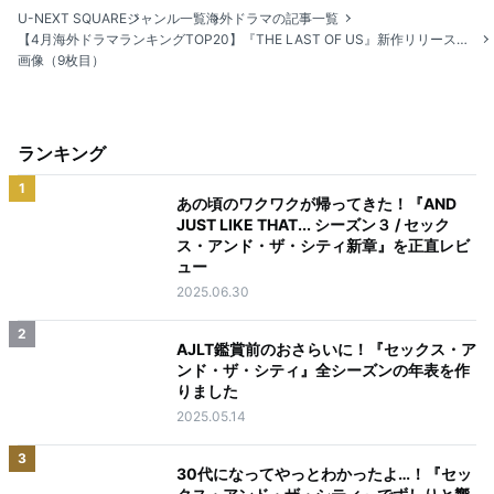
U-NEXT SQUARE
ジャンル一覧
海外ドラマの記事一覧
【4月海外ドラマランキングTOP20】『THE LAST OF US』新作リリースに合わせてTOP2を独占
画像（9枚目）
ランキング
1
あの頃のワクワクが帰ってきた！『AND
JUST LIKE THAT... シーズン３ / セック
ス・アンド・ザ・シティ新章』を正直レビ
ュー
2025.06.30
2
AJLT鑑賞前のおさらいに！『セックス・ア
ンド・ザ・シティ』全シーズンの年表を作
りました
2025.05.14
3
30代になってやっとわかったよ…！『セッ