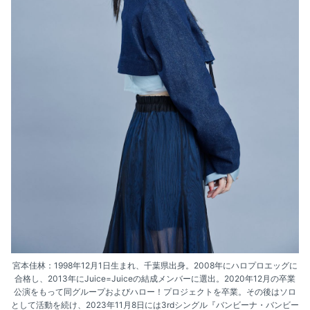
宮本佳林：1998年12月1日生まれ、千葉県出身。2008年にハロプロエッグに
合格し、2013年にJuice=Juiceの結成メンバーに選出。2020年12月の卒業
公演をもって同グループおよびハロー！プロジェクトを卒業。その後はソロ
として活動を続け、2023年11月8日には3rdシングル『バンビーナ・バンビー