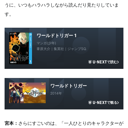
うに、いつもハラハラしながら読んだり見たりしていま
す。
ワールドトリガー 1
マンガ(少年)
葦原大介｜集英社｜ジャンプSQ.
で読む
ワールドトリガー
2014年
で観る
宮本：
さらにすごいのは、「一人ひとりのキャラクターが