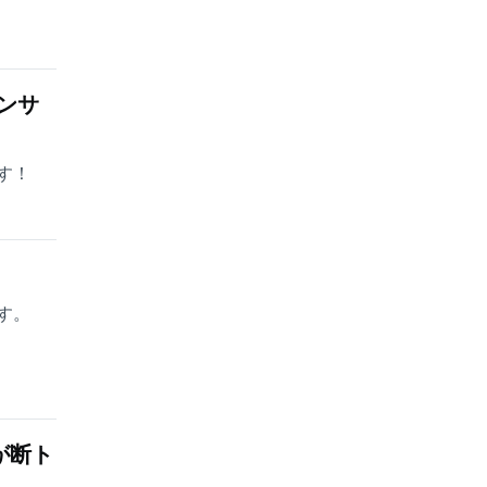
ンサ
す！
す。
が断ト