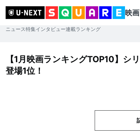
映画
ニュース
特集
インタビュー
連載
ランキング
【1月映画ランキングTOP10】シ
登場1位！