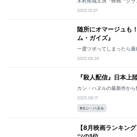
木村拓哉主演『映画『グラ
2025.10.01
随所にオマージュも
ム・ガイズ』
一度ツボってしまったら最
2025.09.26
『殺人配信』日本上
カン・ハヌルの最新作から
2025.09.17
#
カン・ハヌル
【8月映画ランキン
ツの1位