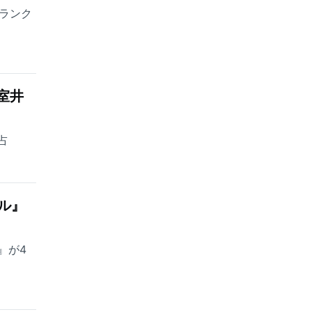
ランク
室井
占
ル』
』が4