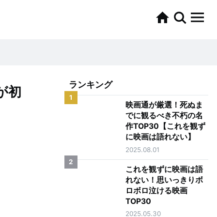
ランキング
が初
1
映画通が厳選！死ぬま
でに観るべき不朽の名
作TOP30【これを観ず
に映画は語れない】
2025.08.01
2
これを観ずに映画は語
れない！思いっきりボ
ロボロ泣ける映画
TOP30
2025.05.30