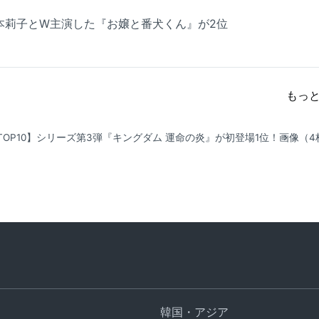
が福本莉子とW主演した『お嬢と番犬くん』が2位
もっ
TOP10】シリーズ第3弾『キングダム 運命の炎』が初登場1位！
画像（4
韓国・アジア