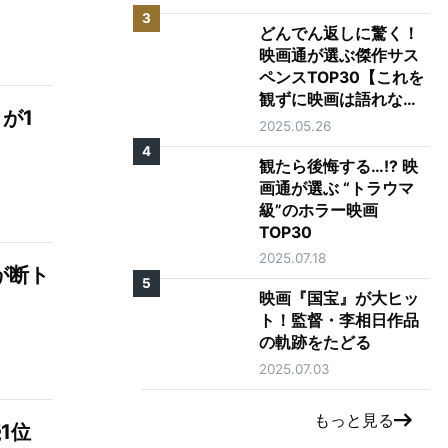
3
どんでん返しに驚く！
映画通が選ぶ傑作サス
ペンスTOP30【これを
観ずに映画は語れな
が1
い】
2025.05.26
4
観たら後悔する…!? 映
画通が選ぶ “トラウマ
級”のホラー映画
TOP30
2025.07.18
が断ト
5
映画『国宝』が大ヒッ
ト！監督・李相日作品
の軌跡をたどる
2025.07.03
もっと見る
1位