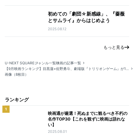
初めての「劇団☆新感線」、『薔薇
とサムライ』からはじめよう
2025.08.12
もっと見る
U-NEXT SQUARE
ジャンル一覧
映画の記事一覧
【9月映画ランキング】目黒蓮×佐野勇斗、劇場版『トリリオンゲーム』が1位に迫る好発進
画像（8枚目）
ランキング
1
映画通が厳選！死ぬまでに観るべき不朽の
名作TOP30【これを観ずに映画は語れな
い】
2025.08.01