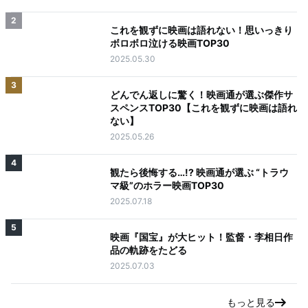
2
これを観ずに映画は語れない！思いっきり
ボロボロ泣ける映画TOP30
2025.05.30
3
どんでん返しに驚く！映画通が選ぶ傑作サ
スペンスTOP30【これを観ずに映画は語れ
ない】
2025.05.26
4
観たら後悔する…!? 映画通が選ぶ “トラウ
マ級”のホラー映画TOP30
2025.07.18
5
映画『国宝』が大ヒット！監督・李相日作
品の軌跡をたどる
2025.07.03
もっと見る