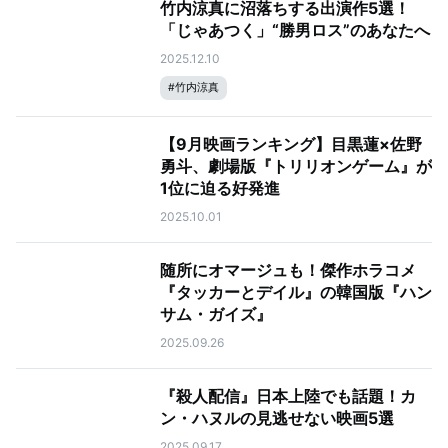
竹内涼真に沼落ちする出演作5選！
「じゃあつく」“勝男ロス”のあなたへ
2025.12.10
#
竹内涼真
【9月映画ランキング】目黒蓮×佐野
勇斗、劇場版『トリリオンゲーム』が
1位に迫る好発進
2025.10.01
随所にオマージュも！傑作ホラコメ
『タッカーとデイル』の韓国版『ハン
サム・ガイズ』
2025.09.26
『殺人配信』日本上陸でも話題！カ
ン・ハヌルの見逃せない映画5選
2025.09.17