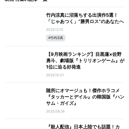
竹内涼真に沼落ちする出演作5選！
「じゃあつく」“勝男ロス”のあなたへ
2025.12.10
#
竹内涼真
【9月映画ランキング】目黒蓮×佐野
勇斗、劇場版『トリリオンゲーム』が
1位に迫る好発進
2025.10.01
随所にオマージュも！傑作ホラコメ
『タッカーとデイル』の韓国版『ハン
サム・ガイズ』
2025.09.26
『殺人配信』日本上陸でも話題！カ