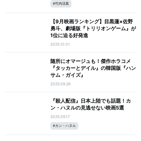
#
竹内涼真
【9月映画ランキング】目黒蓮×佐野
勇斗、劇場版『トリリオンゲーム』が
1位に迫る好発進
2025.10.01
随所にオマージュも！傑作ホラコメ
『タッカーとデイル』の韓国版『ハン
サム・ガイズ』
2025.09.26
『殺人配信』日本上陸でも話題！カ
ン・ハヌルの見逃せない映画5選
2025.09.17
#
カン・ハヌル