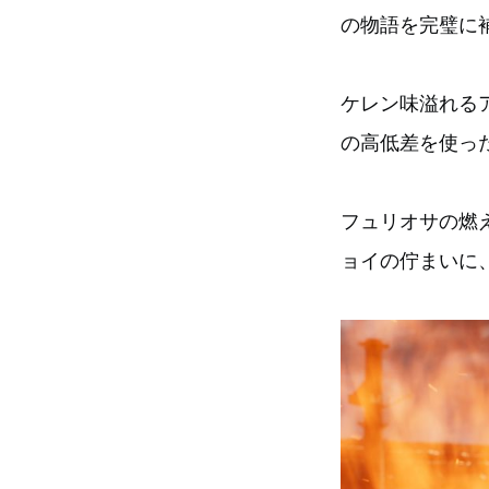
の物語を完璧に
ケレン味溢れる
の高低差を使っ
フュリオサの燃
ョイの佇まいに