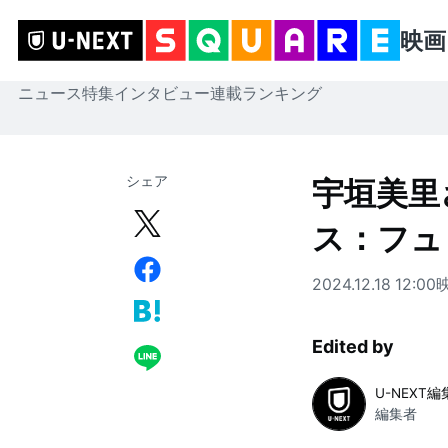
映画
ニュース
特集
インタビュー
連載
ランキング
シェア
宇垣美里
ス：フュ
2024.12.18 12:00
Edited by
U-NEXT
編集者