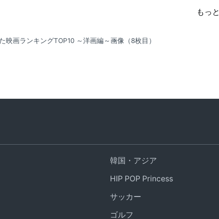
もっ
観た映画ランキングTOP10 ～洋画編～
画像（8枚目）
韓国・アジア
HIP POP Princess
サッカー
ゴルフ