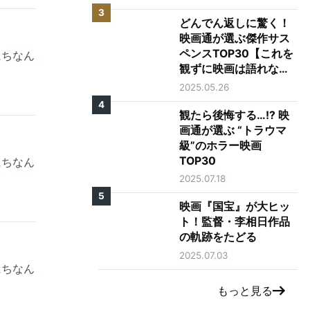
3
どんでん返しに驚く！
映画通が選ぶ傑作サス
ペンスTOP30【これを
にちなん
観ずに映画は語れな
い】
2025.05.26
4
観たら後悔する…!? 映
画通が選ぶ “トラウマ
級”のホラー映画
TOP30
にちなん
2025.07.18
5
映画『国宝』が大ヒッ
ト！監督・李相日作品
の軌跡をたどる
2025.07.03
にちなん
もっと見る