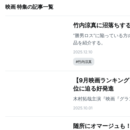
映画 特集
の記事一覧
竹内涼真に沼落ちする
”勝男ロス”に陥っている
品を紹介する。
2025.12.10
#
竹内涼真
【9月映画ランキング
位に迫る好発進
木村拓哉主演『映画『グラ
2025.10.01
随所にオマージュも