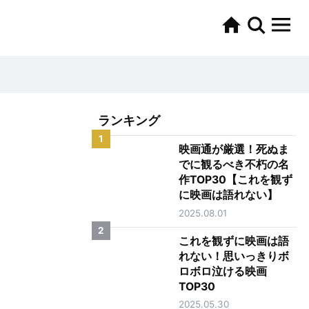
ランキング
1
映画通が厳選！死ぬま
でに観るべき不朽の名
作TOP30【これを観ず
に映画は語れない】
2025.08.01
2
これを観ずに映画は語
れない！思いっきりボ
ロボロ泣ける映画
TOP30
2025.05.30